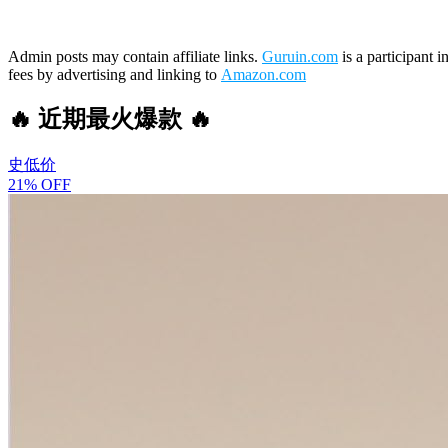
Admin posts may contain affiliate links.
Guruin.com
is a participant 
fees by advertising and linking to
Amazon.com
🔥 近期最火爆款 🔥
史低价
21% OFF