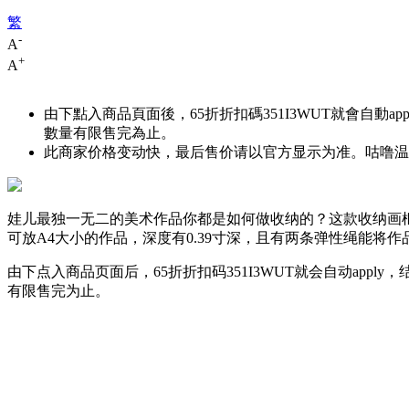
繁
-
A
+
A
由下點入商品頁面後，65折折扣碼
351I3WUT
就會自動ap
數量有限售完為止。
此商家价格变动快，最后售价请以官方显示为准。咕噜温馨
娃儿最独一无二的美术作品你都是如何做收纳的？这款收纳画
可放A4大小的作品，深度有0.39寸深，且有两条弹性绳能将作
由下点入商品页面后，65折折扣码
351I3WUT
就会自动appl
有限售完为止。