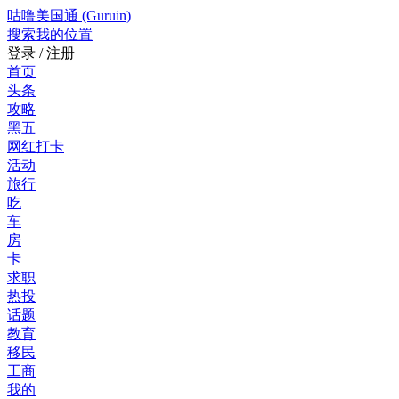
咕噜美国通 (Guruin)
搜索
我的位置
登录 / 注册
首页
头条
攻略
黑五
网红打卡
活动
旅行
吃
车
房
卡
求职
热投
话题
教育
移民
工商
我的