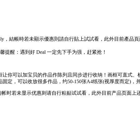
ply，結帳時若未顯示優惠則請自行貼上試試看，此外目前產品頁面
提醒：遇到好 Deal 一定先下手为强，赶紧抢！
框让你可以加宝贝的作品作陈列且同步进行收纳！画框可直式、
品固定，可以收放很多作品，约50-150张A4纸张(视厚度而定
y，结帐时若未显示优惠则请自行粘贴试试看，此外目前产品页面上还有