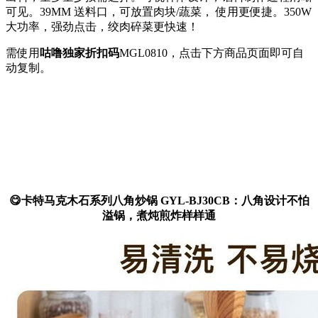
可见。39MM 送料口，可放置肉块/蔬菜， 使用更便捷。350W
大功率，强劲点击，绞肉碎菜更快速！
需使用
咕噜独家折扣码
MGL0810
，点击下方商品页面即可自
动复制。
😋卡特马克木石系列八角炒锅 GYL-BJ30CB：八角设计不怕
溢锅，煮炖煎炸样样通