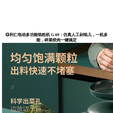
😋利仁电动多功能馅粒机 G-69：仿真人工剁馅儿，一机多
能，碎菜绞肉一键搞定