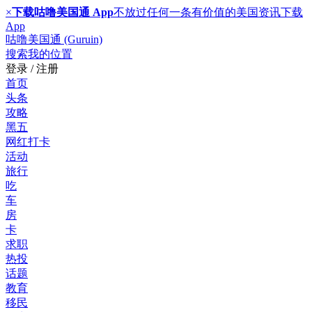
×
下载咕噜美国通 App
不放过任何一条有价值的美国资讯
下载
App
咕噜美国通 (Guruin)
搜索
我的位置
登录 / 注册
首页
头条
攻略
黑五
网红打卡
活动
旅行
吃
车
房
卡
求职
热投
话题
教育
移民