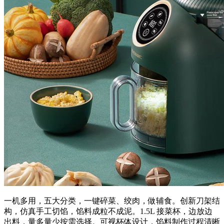
一机多用，五大分类，一键碎菜、绞肉，做辅食。创新刀架结
构，仿真手工切馅，馅料成粒不成泥。1.5L 接菜杯，边放边
出料，量多量少按需选择。可视杯体设计，馅料制作过程清晰