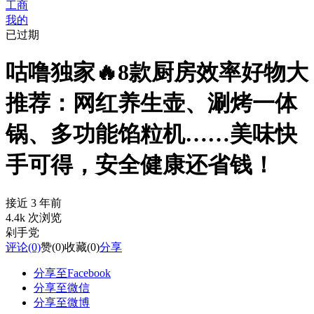
工商
我的
已过期
咕噜独家🔥8款厨房效率好物大
推荐：网红养生壶、涮烤一体
锅、多功能馅粒机……美味快
手可得，安全健康还省钱！
接近 3 年前
4.4k 次浏览
剁手党
评论
(0)
赞
(0)
收藏
(0)
分享
分享至Facebook
分享至微信
分享至微博