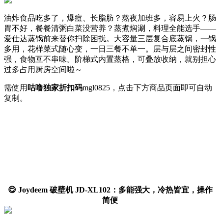
油炸食品吃多了，爆痘、长脂肪？熬夜加班多，容易上火？肠
胃不好，餐餐清粥白菜没营养？蒸煮焖涮，料理全能选手——
爱仕达蒸锅前来替你扫除困扰。大容量三层复合底蒸锅，一锅
多用，花样菜式随心变，一日三餐不单一。层与层之间密封性
强，食物互不串味。阶梯式内置蒸格，可叠放收纳，就别担心
过多占用厨房空间啦～
需使用
咕噜独家折扣码
mgl0825
，点击下方商品页面即可自动
复制。
😋 Joydeem 破壁机 JD-XL102：多能强大，冷热皆宜，操作
简便