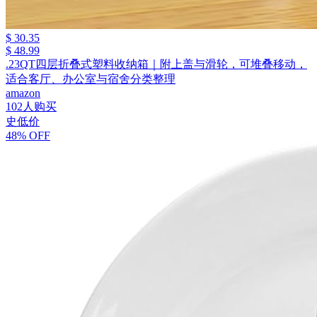
$ 30.35
$ 48.99
.23QT四层折叠式塑料收纳箱｜附上盖与滑轮，可堆叠移动，
适合客厅、办公室与宿舍分类整理
amazon
102人购买
史低价
48% OFF