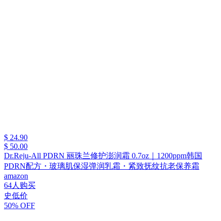
$ 24.90
$ 50.00
Dr.Reju-All PDRN 丽珠兰修护澎润霜 0.7oz｜1200ppm韩国
PDRN配方・玻璃肌保湿弹润乳霜・紧致抚纹抗老保养霜
amazon
64人购买
史低价
50% OFF