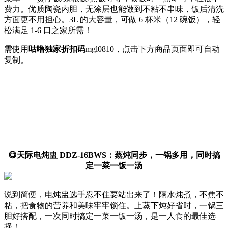
费力。优质陶瓷内胆，无涂层也能做到不粘不串味，饭后清洗
方面更不用担心。3L 的大容量，可做 6 杯米（12 碗饭），轻
松满足 1-6 口之家所需！
需使用
咕噜独家折扣码
mgl0810
，点击下方商品页面即可自动
复制。
😋天际电炖盅 DDZ-16BWS：蒸炖同步，一锅多用，同时搞
定一菜一饭一汤
说到简便，电炖盅选手忍不住要站出来了！隔水炖煮，不焦不
粘，把食物的营养和美味牢牢锁住。上蒸下炖好省时，一锅三
胆好搭配，一次同时搞定一菜一饭一汤，是一人食的最佳选
择！