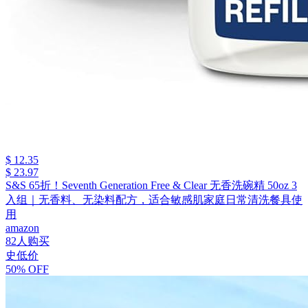
$ 12.35
$ 23.97
S&S 65折！Seventh Generation Free & Clear 无香洗碗精 50oz 3
入组｜无香料、无染料配方，适合敏感肌家庭日常清洗餐具使
用
amazon
82人购买
史低价
50% OFF