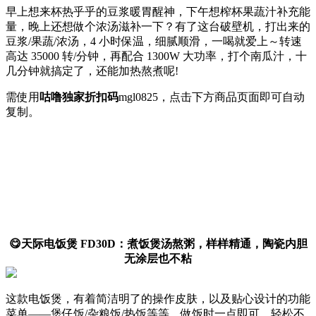
早上想来杯热乎乎的豆浆暖胃醒神，下午想榨杯果蔬汁补充能
量，晚上还想做个浓汤滋补一下？有了这台破壁机，打出来的
豆浆/果蔬/浓汤，4 小时保温，细腻顺滑，一喝就爱上～转速
高达 35000 转/分钟，再配合 1300W 大功率，打个南瓜汁，十
几分钟就搞定了，还能加热熬煮呢!
需使用
咕噜独家折扣码
mgl0825
，点击下方商品页面即可自动
复制。
😋天际电饭煲 FD30D：煮饭煲汤熬粥，样样精通，陶瓷内胆
无涂层也不粘
这款电饭煲，有着简洁明了的操作皮肤，以及贴心设计的功能
菜单——煲仔饭/杂粮饭/热饭等等，做饭时一点即可，轻松不