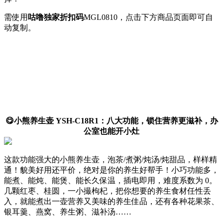
需使用
咕噜独家折扣码
MGL0810
，点击下方商品页面即可自
动复制。
😋小熊养生壶 YSH-C18R1：八大功能，锁住营养更滋补，办
公室也能开小灶
这款功能强大的小熊养生壶，泡茶/煮粥/炖汤/炖甜品，样样精
通！貌美好用还平价，绝对是你的养生好帮手！小巧功能多，
能煮、能炖、能煲、能长久保温，插电即用，难度系数为 0。
几颗红枣、桂圆，一小撮枸杞，把你想要的养生食材任性丢
入，就能煮出一壶营养又美味的养生佳品，还有各种花果茶、
银耳羹、燕窝、养生粥、滋补汤……