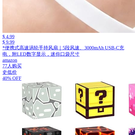
$ 4.99
$ 9.99
*便携式高速涡轮手持风扇｜5段风速、3000mAh USB-C充
电，附LED数字显示，迷你口袋尺寸
amazon
77人购买
史低价
40% OFF