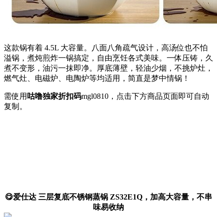
这款锅有着 4.5L 大容量。八面八角疏气设计，高汤位也不怕
溢锅，煮炖煎炸一锅搞定，自由烹饪各式美味。一体压铸，久
煮不变形，油污一抹即净。厚底薄壁，轻油少烟，不挑炉灶，
燃气灶、电磁炉、电陶炉等均适用，简直是梦中情锅！
需使用
咕噜独家折扣码
mgl0810
，点击下方商品页面即可自动
复制。
😋爱仕达 三层复底不锈钢蒸锅 ZS32E1Q，加高大容量，不串
味易收纳