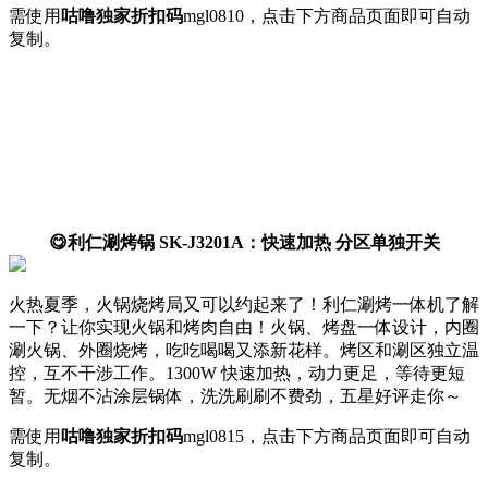
需使用
咕噜独家折扣码
mgl0810
，点击下方商品页面即可自动
复制。
😋利仁涮烤锅 SK-J3201A：快速加热 分区单独开关
火热夏季，火锅烧烤局又可以约起来了！利仁涮烤一体机了解
一下？让你实现火锅和烤肉自由！火锅、烤盘一体设计，内圈
涮火锅、外圈烧烤，吃吃喝喝又添新花样。烤区和涮区独立温
控，互不干涉工作。1300W 快速加热，动力更足，等待更短
暂。无烟不沾涂层锅体，洗洗刷刷不费劲，五星好评走你～
需使用
咕噜独家折扣码
mgl0815
，点击下方商品页面即可自动
复制。