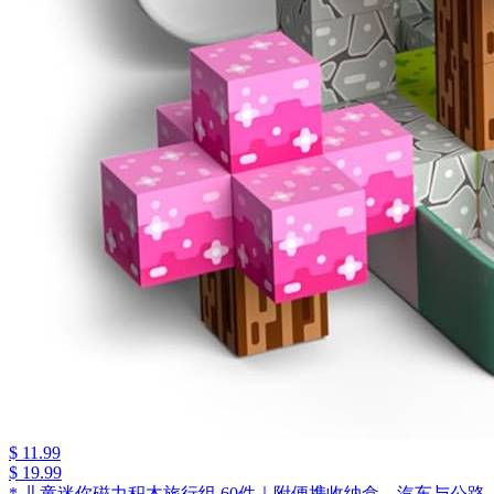
$ 11.99
$ 19.99
*.儿童迷你磁力积木旅行组 60件｜附便携收纳盒，汽车与公路