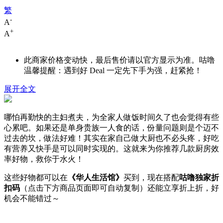
繁
-
A
+
A
此商家价格变动快，最后售价请以官方显示为准。咕噜
温馨提醒：遇到好 Deal 一定先下手为强，赶紧抢！
展开全文
哪怕再勤快的主妇煮夫，为全家人做饭时间久了也会觉得有些
心累吧。如果还是单身贵族一人食的话，份量问题则是个迈不
过去的坎，做法好难！其实在家自己做大厨也不必头疼，好吃
有营养又快手是可以同时实现的。这就来为你推荐几款厨房效
率好物，救你于水火！
这些好物都可以在
《华人生活馆》
买到，现在搭配
咕噜独家折
扣码
（点击下方商品页面即可自动复制）还能立享折上折，好
机会不能错过～