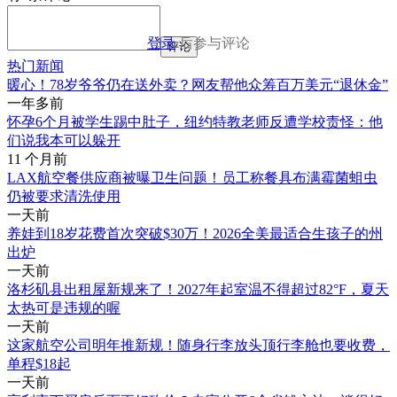
登录
后参与评论
评论
热门新闻
暖心！78岁爷爷仍在送外卖？网友帮他众筹百万美元“退休金”
一年多前
怀孕6个月被学生踢中肚子，纽约特教老师反遭学校责怪：他
们说我本可以躲开
11 个月前
LAX航空餐供应商被曝卫生问题！员工称餐具布满霉菌蛆虫
仍被要求清洗使用
一天前
养娃到18岁花费首次突破$30万！2026全美最适合生孩子的州
出炉
一天前
洛杉矶县出租屋新规来了！2027年起室温不得超过82°F，夏天
太热可是违规的喔
一天前
这家航空公司明年推新规！随身行李放头顶行李舱也要收费，
单程$18起
一天前