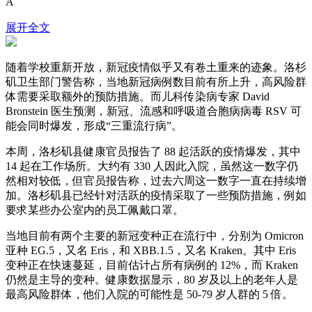
A
展开全文
随着学校重新开放，新冠疫情似乎又有卷土重来的迹象。洛杉
矶卫生部门警告称，当地新冠病例数目前有所上升，高风险群
体需要采取额外的预防措施。而儿科传染病专家 David
Bronstein 医生预测，新冠、流感和呼吸道合胞病病毒 RSV 可
能会同时爆发，形成“三重流行病”。
本周，洛杉矶县健康官员报告了 88 起活跃的疫情爆发，其中
14 起在工作场所。大约有 330 人因此入院，虽然这一数字仍
然相对较低，但官员报告称，过去六周这一数字一直在持续增
加。洛杉矶县已经针对活跃的疫情采取了一些预防措施，例如
要求某些办公室内的员工佩戴口罩。
当地目前有两个主要的新冠变种正在流行中，分别为 Omicron
亚种 EG.5，又名 Eris，和 XBB.1.5，又名 Kraken。其中 Eris
变种正在快速蔓延，目前估计占所有病例的 12%，而 Kraken
仍然是主导的变种。健康数据显示，80 岁及以上的老年人是
最高风险群体，他们入院的可能性是 50-79 岁人群的 5 倍。