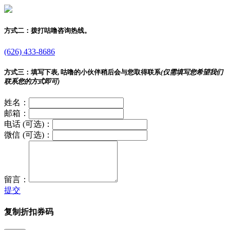
方式二：
拨打咕噜咨询热线。
(626) 433-8686
方式三：
填写下表, 咕噜的小伙伴稍后会与您取得联系
(仅需填写您希望我们
联系您的方式即可)
姓名：
邮箱：
电话 (可选)：
微信 (可选)：
留言：
提交
复制折扣券码