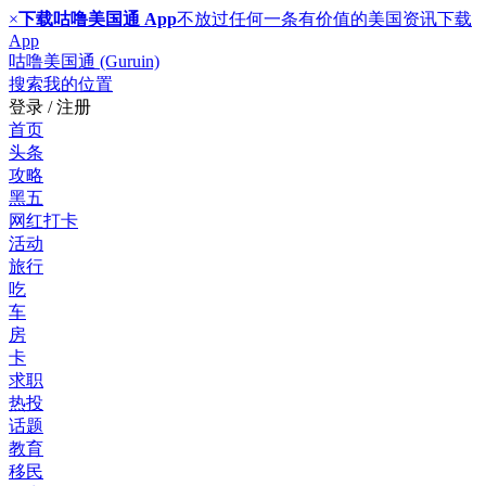
×
下载咕噜美国通 App
不放过任何一条有价值的美国资讯
下载
App
咕噜美国通 (Guruin)
搜索
我的位置
登录 / 注册
首页
头条
攻略
黑五
网红打卡
活动
旅行
吃
车
房
卡
求职
热投
话题
教育
移民