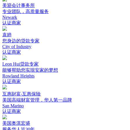
美迎会计事务所
专业团队，高质量服务
Newark
认证商家
袁婷
您身边的贷款专家
City of Industry
认证商家
Leon Hui贷款专家
能够帮助您实现安家的梦想
Rowland Heights
认证商家
互惠財富‧互惠保險
美国高端财富管理，华人第一品牌
San Marino
认证商家
美国奥淇宏盛
服务华人近30年