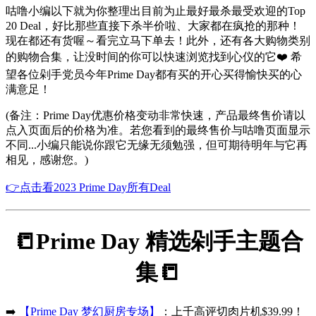
咕噜小编以下就为你整理出目前为止最好最杀最受欢迎的Top
20 Deal，好比那些直接下杀半价啦、大家都在疯抢的那种！
现在都还有货喔～看完立马下单去！此外，还有各大购物类别
的购物合集，让没时间的你可以快速浏览找到心仪的它❤️ 希
望各位剁手党员今年Prime Day都有买的开心买得愉快买的心
满意足！
(备注：Prime Day优惠价格变动非常快速，产品最终售价请以
点入页面后的价格为准。若您看到的最终售价与咕噜页面显示
不同...小编只能说你跟它无缘无须勉强，但可期待明年与它再
相见，感谢您。)
👉点击看2023 Prime Day所有Deal
📒Prime Day 精选剁手主题合
集📒
➡️
【Prime Day 梦幻厨房专场】
：上千高评切肉片机$39.99！