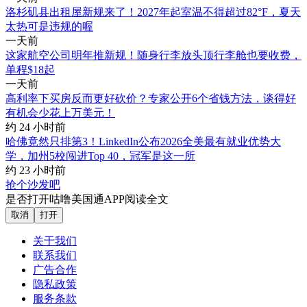
洛杉矶县出租屋新规来了！2027年起室温不得超过82°F，夏天
太热可是违规的喔
一天前
这家航空公司明年推新规！随身行李放头顶行李舱也要收费，
单程$18起
一天前
高利率下买房反而更好砍价？专家公开6个省钱方法，谈得好
有机会少花上万美元！
约 24 小时前
哈佛竟然只排第3！LinkedIn公布2026全美最有就业优势大
学，加州5校闯进Top 40，冠军是这一所
约 23 小时前
抢个沙发吧
是否打开咕噜美国通APP阅读全文
取消
打开
关于我们
联系我们
广告合作
隐私政策
服务条款