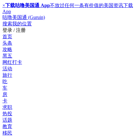
×
下载咕噜美国通 App
不放过任何一条有价值的美国资讯
下载
App
咕噜美国通 (Guruin)
搜索
我的位置
登录 / 注册
首页
头条
攻略
黑五
网红打卡
活动
旅行
吃
车
房
卡
求职
热投
话题
教育
移民