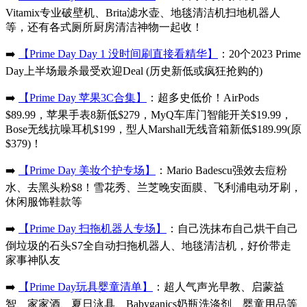
Vitamix专业破壁机、Brita滤水壶、地毯清洁机扫地机器人
等，还有各式厕所厨房清洁神物一起收！
➡️
【Prime Day Day 1 没时间刷直接看精华】
：20个2023 Prime
Day上半场最杀最受欢迎Deal (历史新低或疯狂抢购的)
➡️
【Prime Day 苹果3C合集】
：超多史低价！AirPods
$89.99，苹果手表8新低$279，MyQ车库门智能开关$19.99，
Bose无线抗噪耳机$199，型人Marshall无线音箱新低$189.99(原
$379)！
➡️
【Prime Day 美妆个护专场】
：Mario Badescu强效去痘粉
水、去黑头粉$8！雪花秀、兰芝晚安面膜、飞利浦电动牙刷，
休闲服饰鞋款等
➡️
【Prime Day 扫拖机器人专场】
：自己洗抹布自己烘干自己
倒垃圾的石头S7全自动扫拖机器人、地毯清洁机，好价带走
家事神队友
➡️
【Prime Day玩具婴童清单】
：超人气声光早教、启蒙益
智、家家酒、夏日泳具、Babyganics奶瓶洗涤剂、婴童用品等