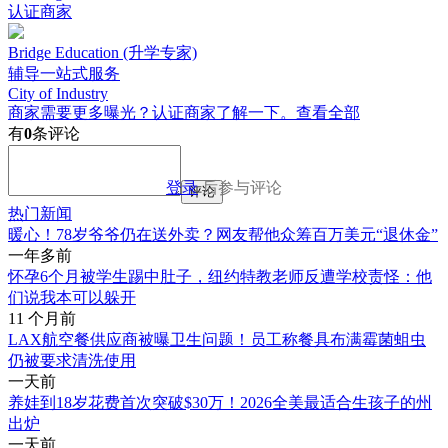
认证商家
Bridge Education (升学专家)
辅导一站式服务
City of Industry
商家需要更多曝光？认证商家了解一下。
查看全部
有
0
条评论
登录
后参与评论
评论
热门新闻
暖心！78岁爷爷仍在送外卖？网友帮他众筹百万美元“退休金”
一年多前
怀孕6个月被学生踢中肚子，纽约特教老师反遭学校责怪：他
们说我本可以躲开
11 个月前
LAX航空餐供应商被曝卫生问题！员工称餐具布满霉菌蛆虫
仍被要求清洗使用
一天前
养娃到18岁花费首次突破$30万！2026全美最适合生孩子的州
出炉
一天前