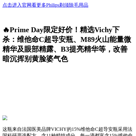
点击进入官网看更多Philips剃须除毛用品
🔥Prime Day限定好价！精选Vichy下
杀：维他命C超导安瓶、M89火山能量微
精华及眼部精露、B3提亮精华等，改善
暗沉挥别黄脸婆气色
这瓶来自法国医美品牌VICHY的15%维他命C超导安瓶采用法
国科研严选配方，含11种精纯成分，每一滴都富含15%维他命