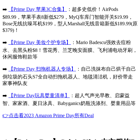
➡️
【Prime Day 苹果3C合集】
：超多史低价！AirPods
$89.99，苹果手表8新低$279，MyQ车库门智能开关$19.99，
Bose无线抗噪耳机$199，型人Marshall无线音箱新低$189.99(原
$379)！
➡️
【Prime Day 美妆个护专场】
：Mario Badescu强效去痘粉
水、去黑头粉$8！雪花秀、兰芝晚安面膜、飞利浦电动牙刷，
休闲服饰鞋款等
➡️
【Prime Day 扫拖机器人专场】
：自己洗抹布自己烘干自己
倒垃圾的石头S7全自动扫拖机器人、地毯清洁机，好价带走
家事神队友
➡️
【Prime Day玩具婴童清单】
：超人气声光早教、启蒙益
智、家家酒、夏日泳具、Babyganics奶瓶洗涤剂、婴童用品等
👉点击看2023 Amazon Prime Day所有Deal