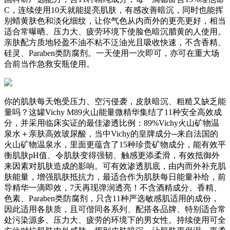
C，连续使用10天就能提亮肌肤，有感改善暗沉，同时也能挥
别蜡黄肤色和淡化细纹，让你气色从内而外的更亮更好，相当
适合常曝晒、压力大、疲劳环境下使脸色暗沉腊黄的人使用。
亲肤配方质地轻盈不油不粘不泛油光且吸收快速，不含香精、
硅灵、Paraben类防腐剂。一天使用一次即可，亦可在重大场
合前当作急救安瓶使用。
你的肌肤每天饱受压力、空污侵袭，皮肤暗沉、粗糙又缺乏能
量吗？这罐Vichy M89火山能量微精华集结了11种安全高效成
分，并采用临床实证的最佳渗透比例：89%Vichy火山矿物温
泉水＋亲肤高效玻尿酸，当中Vichy的皇牌成分─来自法国的
火山矿物温泉水，里面更蕴含了15种珍贵矿物成分，能有效平
衡肌肤pH值、令肌肤变得强韧、触感更添柔滑，有效抵御外
来因素对肌肤造成的影响。可有效渗透肌底，由内而外补充肌
肤能量，增强肌肤抵抗力，最适合作为肌肤每日能量补给，前
导精华一滴即效，7天再现弹润透亮！不含酒精成分、香精、
色素、Paraben类防腐剂，只含11种严选敏感肌适用的成份，
因此适用各肤质，且可偕同各系列、配搭各品牌、特别适合常
处污染源多、压力大、疲劳的环境下的男女性。持续使用可全