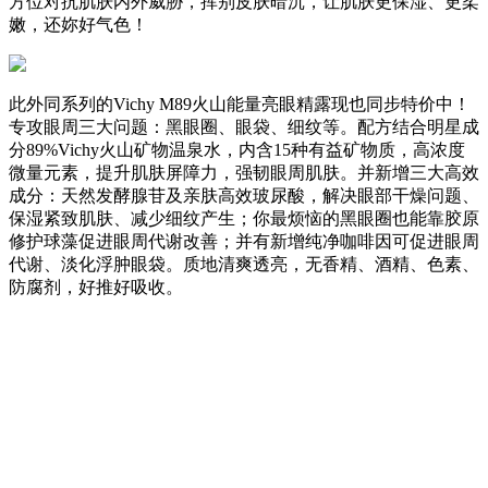
方位对抗肌肤内外威胁，挥别皮肤暗沉，让肌肤更保湿、更柔
嫩，还妳好气色！
此外同系列的Vichy M89火山能量亮眼精露现也同步特价中！
专攻眼周三大问题：黑眼圈、眼袋、细纹等。配方结合明星成
分89%Vichy火山矿物温泉水，内含15种有益矿物质，高浓度
微量元素，提升肌肤屏障力，强韧眼周肌肤。并新增三大高效
成分：天然发酵腺苷及亲肤高效玻尿酸，解决眼部干燥问题、
保湿紧致肌肤、减少细纹产生；你最烦恼的黑眼圈也能靠胶原
修护球藻促进眼周代谢改善；并有新增纯净咖啡因可促进眼周
代谢、淡化浮肿眼袋。质地清爽透亮，无香精、酒精、色素、
防腐剂，好推好吸收。