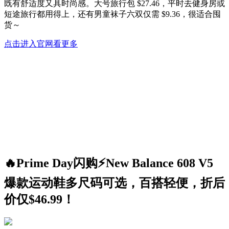
既有舒适度又具时尚感。大号旅行包 $27.46，平时去健身房或
短途旅行都用得上，还有男童袜子六双仅需 $9.36，很适合囤
货～
点击进入官网看更多
🔥Prime Day闪购⚡️New Balance 608 V5
爆款运动鞋多尺码可选，百搭轻便，折后
价仅$46.99！