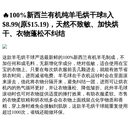
🔥100%新西兰有机纯羊毛烘干球8入
$8.99(原$15.19)，天然不致敏、加快烘
干、衣物蓬松不纠结
这款羊毛烘干球严选最新鲜的100%新西兰有机羊毛制成，不
加任何和成毛料，无新增化学成分，绝对低敏，适合使用在宝
宝的衣物上。只要在每次烘衣服前丢几颗进去，就能有效节省
烘衣时间，进而减省电费。羊毛球在干衣机运转时会在里面滚
来滚去，借此将衣物分隔开来，避免纠结一团，进而可让烘衣
机内的热气循环更好，并让衣物蓬松、降低皱折。此外羊毛球
滚动时也可对衣物提供适度的捶打效果，有助衣服柔软。市售
的衣物柔软精和烘衣纸多会在衣物上面残留点化学物质和香
精，穿上身时难免会接触到肌肤，这款羊毛烘干球能重复使用
超过1000次，省钱还能做环保。