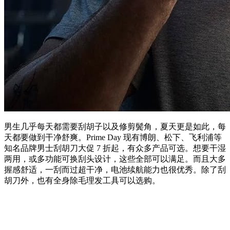
男生几乎每天都需要刮胡子以及修剪鬓角，夏天更是如此，每
天都要做到干净舒爽。Prime Day 现有博朗、松下、飞利浦等
知名品牌男士刮胡刀大促 7 折起，有众多产品可选。想要干湿
两用，或多功能可换刮头设计，这些全部可以满足。而且大多
握感舒适，一刮而过超干净，电池续航能力也很优秀。除了刮
胡刀外，也有全身除毛理发工具可以选购。