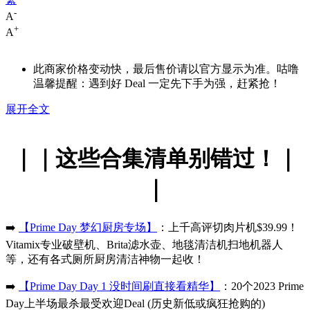
-
A
+
A
此商家价格变动快，最后售价请以官方显示为准。咕噜
温馨提醒：遇到好 Deal 一定先下手为强，赶紧抢！
展开全文
｜｜这些合集清单别错过！｜
｜
➡️
【Prime Day 梦幻厨房专场】
：上千高评切肉片机$39.99！
Vitamix专业破壁机、Brita滤水壶、地毯清洁机扫地机器人
等，还有各式厕所厨房清洁神物一起收！
➡️
【Prime Day Day 1 没时间刷直接看精华】
：20个2023 Prime
Day上半场最杀最受欢迎Deal (历史新低或疯狂抢购的)