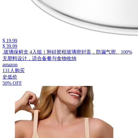
$ 19.99
$ 39.99
.玻璃保鲜盒 4入组｜附硅胶框玻璃密封盖，防漏气密、100%
无塑料设计，适合备餐与食物收纳
amazon
131人购买
史低价
50% OFF