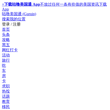
×
下载咕噜美国通 App
不放过任何一条有价值的美国资讯
下载
App
咕噜美国通 (Guruin)
搜索
我的位置
登录 / 注册
首页
头条
攻略
黑五
网红打卡
活动
旅行
吃
车
房
卡
求职
热投
话题
教育
移民