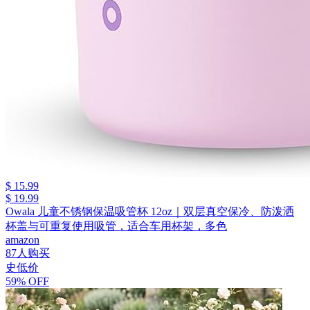
$ 15.99
$ 19.99
Owala 儿童不锈钢保温吸管杯 12oz｜双层真空保冷、防泼洒
杯盖与可重复使用吸管，适合车用杯架，多色
amazon
87人购买
史低价
59% OFF