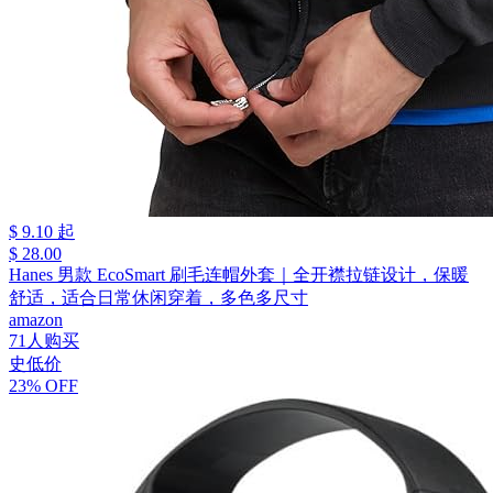
$ 9.10 起
$ 28.00
Hanes 男款 EcoSmart 刷毛连帽外套｜全开襟拉链设计，保暖
舒适，适合日常休闲穿着，多色多尺寸
amazon
71人购买
史低价
23% OFF