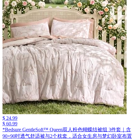
$ 24.99
$ 60.99
*Bedsure GentleSoft™ Queen双人粉色蝴蝶结被组 3件套｜含
90×90吋透气舒适被与2个枕套，适合女生房与梦幻卧室布置