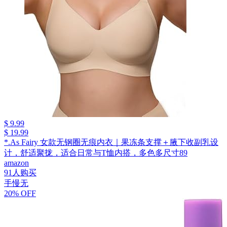
$ 9.99
$ 19.99
*.As Fairy 女款无钢圈无痕内衣｜果冻条支撑＋腋下收副乳设
计，舒适聚拢，适合日常与T恤内搭，多色多尺寸89
amazon
91人购买
手慢无
20% OFF