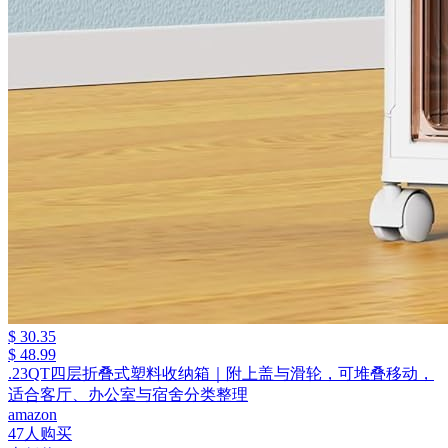
$ 30.35
$ 48.99
.23QT四层折叠式塑料收纳箱｜附上盖与滑轮，可堆叠移动，
适合客厅、办公室与宿舍分类整理
amazon
47人购买