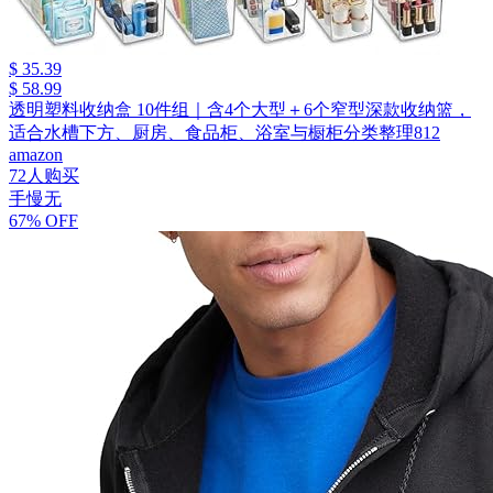
$ 35.39
$ 58.99
透明塑料收纳盒 10件组｜含4个大型＋6个窄型深款收纳篮，
适合水槽下方、厨房、食品柜、浴室与橱柜分类整理812
amazon
72人购买
手慢无
67% OFF