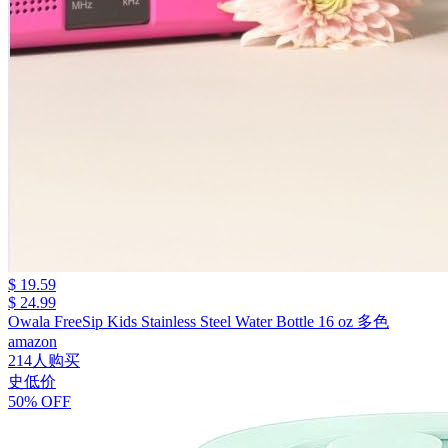
$ 19.59
$ 24.99
Owala FreeSip Kids Stainless Steel Water Bottle 16 oz 多色
amazon
214人购买
史低价
50% OFF