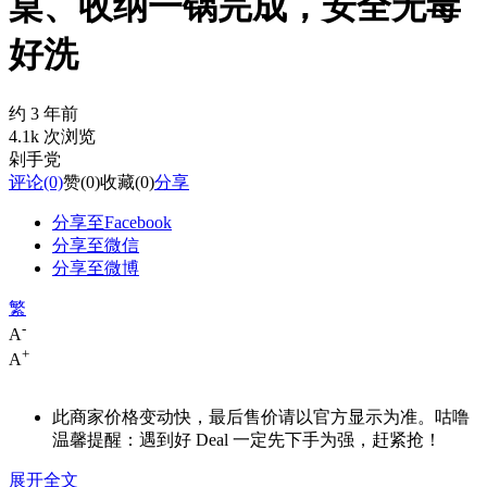
桌、收纳一锅完成，安全无毒
好洗
约 3 年前
4.1k 次浏览
剁手党
评论
(0)
赞
(0)
收藏
(0)
分享
分享至Facebook
分享至微信
分享至微博
繁
-
A
+
A
此商家价格变动快，最后售价请以官方显示为准。咕噜
温馨提醒：遇到好 Deal 一定先下手为强，赶紧抢！
展开全文