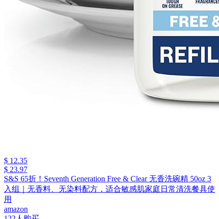
$ 12.35
$ 23.97
S&S 65折！Seventh Generation Free & Clear 无香洗碗精 50oz 3
入组｜无香料、无染料配方，适合敏感肌家庭日常清洗餐具使
用
amazon
122人购买