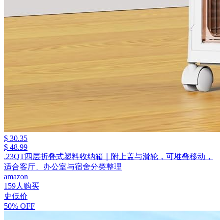
$ 30.35
$ 48.99
.23QT四层折叠式塑料收纳箱｜附上盖与滑轮，可堆叠移动，
适合客厅、办公室与宿舍分类整理
amazon
159人购买
史低价
50% OFF