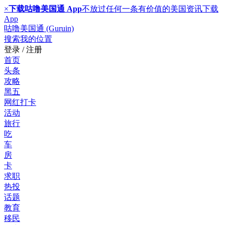
×
下载咕噜美国通 App
不放过任何一条有价值的美国资讯
下载
App
咕噜美国通 (Guruin)
搜索
我的位置
登录 / 注册
首页
头条
攻略
黑五
网红打卡
活动
旅行
吃
车
房
卡
求职
热投
话题
教育
移民