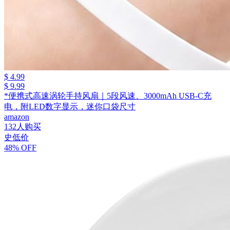
$ 4.99
$ 9.99
*便携式高速涡轮手持风扇｜5段风速、3000mAh USB-C充
电，附LED数字显示，迷你口袋尺寸
amazon
132人购买
史低价
48% OFF