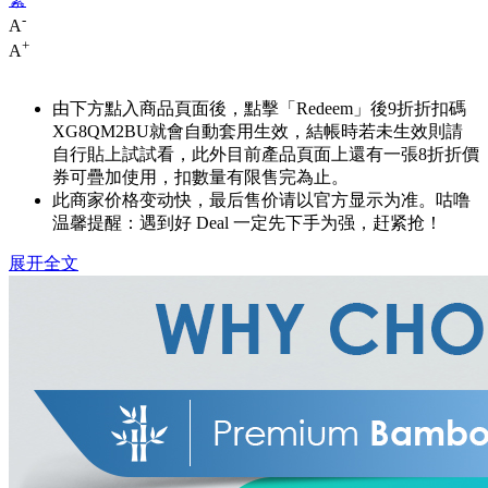
-
A
+
A
由下方點入商品頁面後，點擊「Redeem」後9折折扣碼
XG8QM2BU
就會自動套用生效，結帳時若未生效則請
自行貼上試試看，此外目前產品頁面上還有一張8折折價
券可疊加使用，扣數量有限售完為止。
此商家价格变动快，最后售价请以官方显示为准。咕噜
温馨提醒：遇到好 Deal 一定先下手为强，赶紧抢！
展开全文