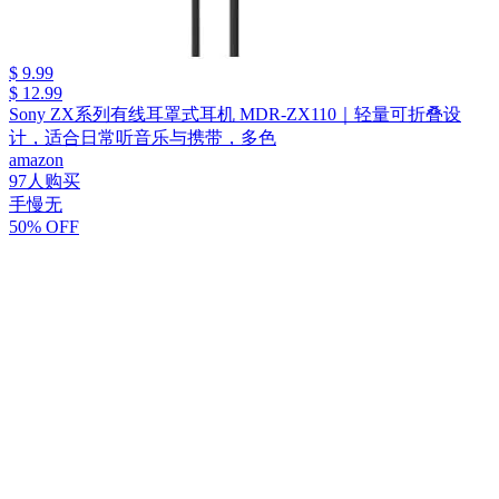
$ 9.99
$ 12.99
Sony ZX系列有线耳罩式耳机 MDR-ZX110｜轻量可折叠设
计，适合日常听音乐与携带，多色
amazon
97人购买
手慢无
50% OFF