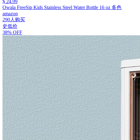
$ 24.99
Owala FreeSip Kids Stainless Steel Water Bottle 16 oz 多色
amazon
290人购买
史低价
38% OFF