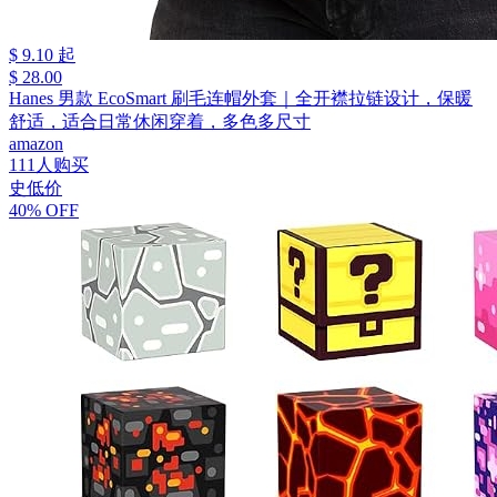
$ 9.10 起
$ 28.00
Hanes 男款 EcoSmart 刷毛连帽外套｜全开襟拉链设计，保暖
舒适，适合日常休闲穿着，多色多尺寸
amazon
111人购买
史低价
40% OFF