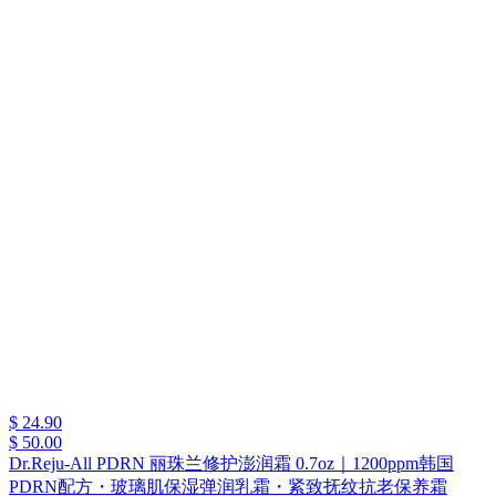
$ 24.90
$ 50.00
Dr.Reju-All PDRN 丽珠兰修护澎润霜 0.7oz｜1200ppm韩国
PDRN配方・玻璃肌保湿弹润乳霜・紧致抚纹抗老保养霜