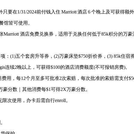
1/31/2024前付钱入住 Marriott 酒店 6 个晚上及可获得额外50k
，全球餐馆皆可使用。
rriott 酒店免费兑换券，适用于兑换任何低于85k积分的万
项：(1)五个套房升等券，(2)万豪床垫$750折价券，(3) 85k住宿
. Regis连续2晚以上，可获得$100的酒店消费额度(不可报销房费)。
赔费用，每12个月至多可批准2次索赔，每次批准的索赔需支付$5
万豪分数｜其他消费每$1可得2X万豪分数。
休息室无限次使用，办卡后需自行enroll。
利。
退货保护。