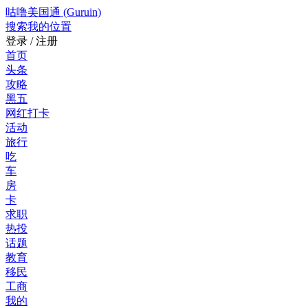
咕噜美国通 (Guruin)
搜索
我的位置
登录 / 注册
首页
头条
攻略
黑五
网红打卡
活动
旅行
吃
车
房
卡
求职
热投
话题
教育
移民
工商
我的