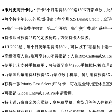
●
限时史高开卡礼
：开卡6个月消费$6,000送150K万豪点数，此外只要在
●每个持卡年$300的 吃饭报销：每个月 $25 Dining Credit 
●●每年一晚免费住宿券：第二年开始，每年交年费后可获得一张Ma
●持卡即可获得25晚的定级房晚，方便持卡人保级。
●1/1/2023起，每个日历年消费满$60k，可从以下3项福利中选一
●高级酒店入住2晚可享$100消费报销：入住Ritz-Carlton或St
●使用此卡支付手机费用，可获得至高的$800手机损坏/被盗理
●万豪酒店每消费$1获得6X万豪点数｜机票、餐厅消费获得3X
●获得一张Priority Pass Select (PPS) 卡，可在世全球指定
●可报销 Global Entry或TSA Pre申请费用。
●持卡送万豪白金级会员籍，享免费早餐、房型升等等入住福
●机场休息室福利、班机延误险、商品购买保护、延长保修、