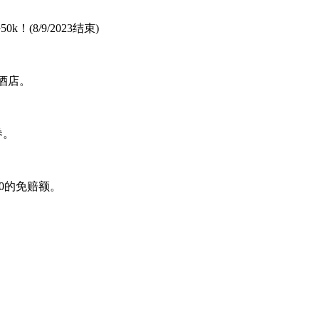
！(8/9/2023结束)
豪酒店。
券。
0的免赔额。