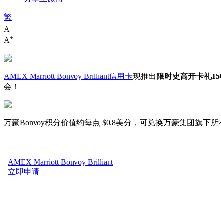
繁
-
A
+
A
AMEX Marriott Bonvoy Brilliant信用卡
现推出
限时史高开卡礼150K
会！
万豪Bonvoy积分价值约每点 $0.8美分，可兑换万豪集团旗