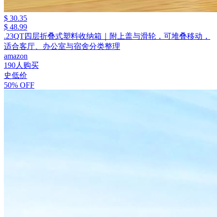
$ 30.35
$ 48.99
.23QT四层折叠式塑料收纳箱｜附上盖与滑轮，可堆叠移动，
适合客厅、办公室与宿舍分类整理
amazon
190人购买
史低价
50% OFF