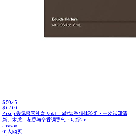
$ 50.45
$ 62.00
Aesop 香氛探索礼盒 Vol.1｜6款淡香精体验组・一次试闻清
新、木质、花香与辛香调香气・每瓶2ml
amazon
61人购买