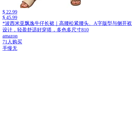
$ 22.99
$ 45.99
*波西米亚飘逸牛仔长裙｜高腰松紧腰头、A字版型与侧开衩
设计，轻盈舒适好穿搭，多色多尺寸810
amazon
71人购买
手慢无