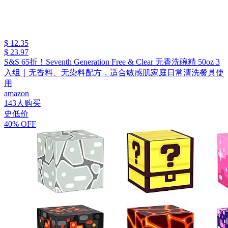
$ 12.35
$ 23.97
S&S 65折！Seventh Generation Free & Clear 无香洗碗精 50oz 3
入组｜无香料、无染料配方，适合敏感肌家庭日常清洗餐具使
用
amazon
143人购买
史低价
40% OFF