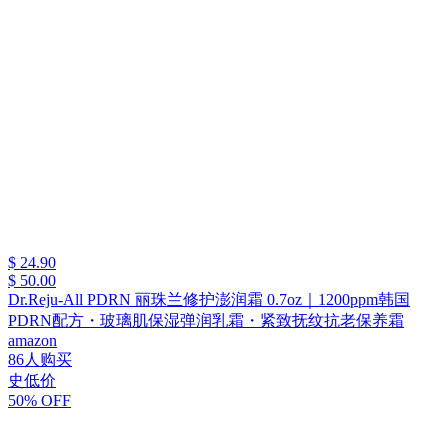
$ 24.90
$ 50.00
Dr.Reju-All PDRN 丽珠兰修护澎润霜 0.7oz｜1200ppm韩国
PDRN配方・玻璃肌保湿弹润乳霜・紧致抚纹抗老保养霜
amazon
86人购买
史低价
50% OFF