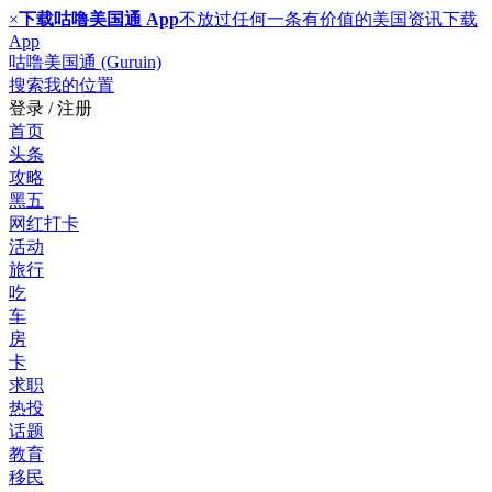
×
下载咕噜美国通 App
不放过任何一条有价值的美国资讯
下载
App
咕噜美国通 (Guruin)
搜索
我的位置
登录 / 注册
首页
头条
攻略
黑五
网红打卡
活动
旅行
吃
车
房
卡
求职
热投
话题
教育
移民