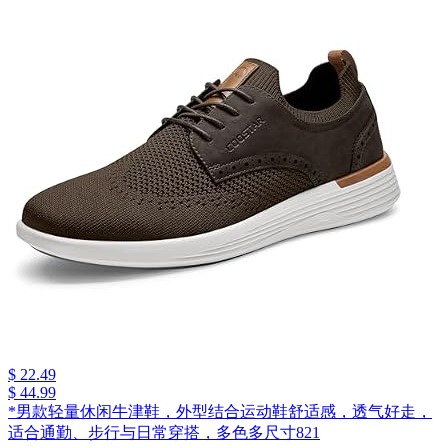
$ 22.49
$ 44.99
*男款轻量休闲牛津鞋，外型结合运动鞋舒适感，透气好走，
适合通勤、步行与日常穿搭，多色多尺寸821