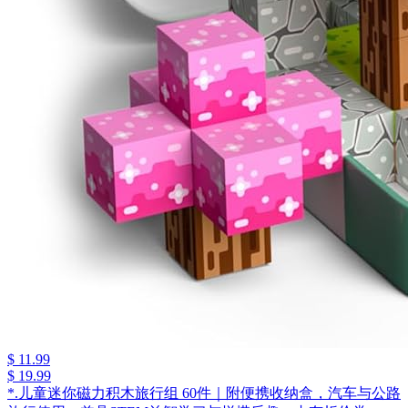
$ 11.99
$ 19.99
*.儿童迷你磁力积木旅行组 60件｜附便携收纳盒，汽车与公路