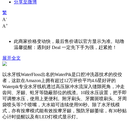
分享至微博
繁
-
A
+
A
此商家价格变动快，最后售价请以官方显示为准。咕噜
温馨提醒：遇到好 Deal 一定先下手为强，赶紧抢！
展开全文
以水牙线WaterFloss出名的WaterPik是口腔冲洗器技术的佼佼
者，这款在Amazon上拥有超过12万评价平均4.6星好评的
Waterpik专业水牙线机透过高压脉冲水流深入缝隙死角，冲走
齿间、牙龈、蛀牙等隐蔽部位的残渣。10段水压设置，把手即
可调整水压，使用上更便利。附牙刷头、牙菌斑喷刷头、牙周
袋喷头等7个喷嘴，大水箱可连续使用90秒。除了水牙线模
式，亦有按摩模式能有效按摩牙龈，预防牙龈萎缩，有30秒贴
心计时提醒以及有LED灯模式显示灯。