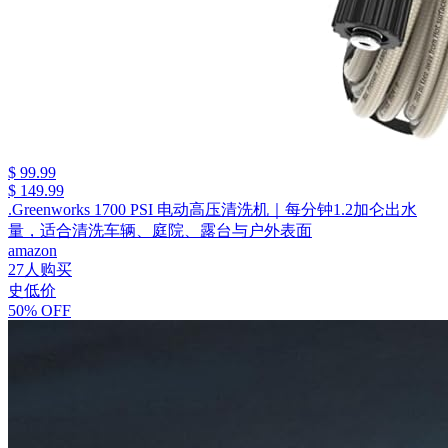
$ 99.99
$ 149.99
.Greenworks 1700 PSI 电动高压清洗机｜每分钟1.2加仑出水
量，适合清洗车辆、庭院、露台与户外表面
amazon
27人购买
史低价
50% OFF