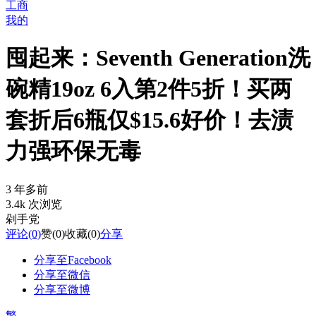
工商
我的
囤起来：Seventh Generation洗
碗精19oz 6入第2件5折！买两
套折后6瓶仅$15.6好价！去渍
力强环保无毒
3 年多前
3.4k 次浏览
剁手党
评论
(0)
赞
(0)
收藏
(0)
分享
分享至Facebook
分享至微信
分享至微博
繁