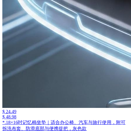
$ 24.49
$ 48.98
*.18×16吋记忆棉坐垫｜适合办公椅、汽车与旅行使用，附可
拆洗布套、防滑底部与便携提把，灰色款