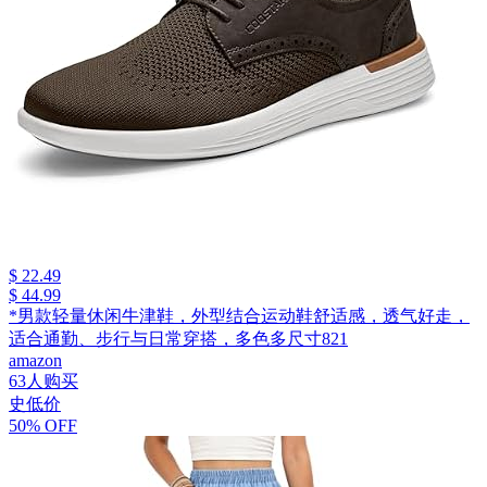
$ 22.49
$ 44.99
*男款轻量休闲牛津鞋，外型结合运动鞋舒适感，透气好走，
适合通勤、步行与日常穿搭，多色多尺寸821
amazon
63人购买
史低价
50% OFF