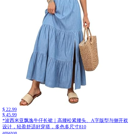
$ 22.99
$ 45.99
*波西米亚飘逸牛仔长裙｜高腰松紧腰头、A字版型与侧开衩
设计，轻盈舒适好穿搭，多色多尺寸810
amazon