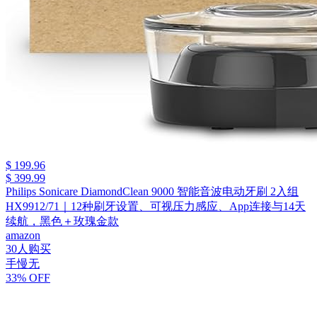
$ 199.96
$ 399.99
Philips Sonicare DiamondClean 9000 智能音波电动牙刷 2入组
HX9912/71｜12种刷牙设置、可视压力感应、App连接与14天
续航，黑色＋玫瑰金款
amazon
30人购买
手慢无
33% OFF