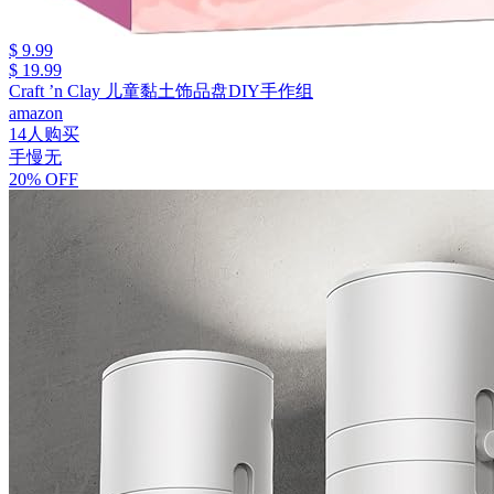
$ 9.99
$ 19.99
Craft ’n Clay 儿童黏土饰品盘DIY手作组
amazon
14人购买
手慢无
20% OFF