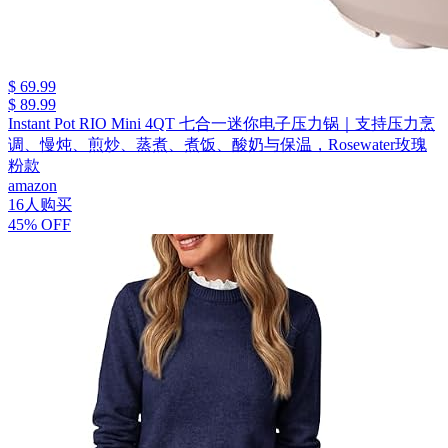
$ 69.99
$ 89.99
Instant Pot RIO Mini 4QT 七合一迷你电子压力锅｜支持压力烹
调、慢炖、煎炒、蒸煮、煮饭、酸奶与保温，Rosewater玫瑰
粉款
amazon
16人购买
45% OFF