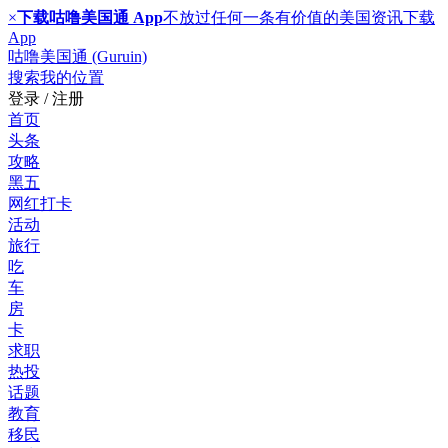
×
下载咕噜美国通 App
不放过任何一条有价值的美国资讯
下载
App
咕噜美国通 (Guruin)
搜索
我的位置
登录 / 注册
首页
头条
攻略
黑五
网红打卡
活动
旅行
吃
车
房
卡
求职
热投
话题
教育
移民