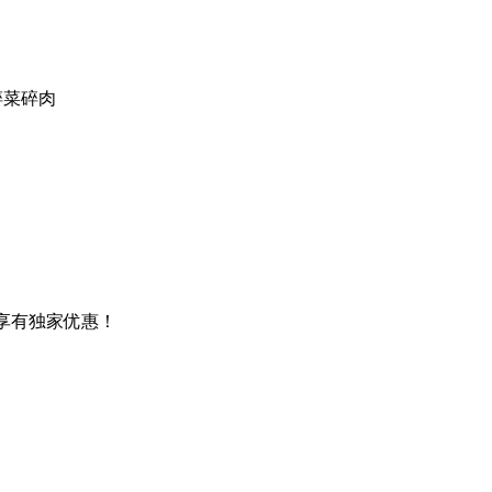
碎菜碎肉
可享有独家优惠！