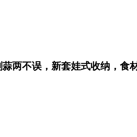
剥蒜两不误，新套娃式收纳，食