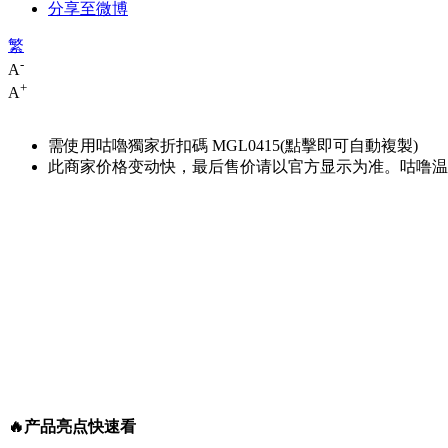
分享至微博
繁
-
A
+
A
需使用咕嚕獨家折扣碼
MGL0415
(點擊即可自動複製)
此商家价格变动快，最后售价请以官方显示为准。咕噜温馨
🔥产品亮点快速看