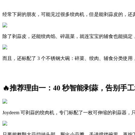
经常下厨的朋友，可能见过很多绞肉机，但是能剥蒜皮的，还真不
除了剥蒜皮，还能绞肉馅、碎蔬菜，就连宝宝的辅食也能搞定
而且，还标配了 3 个不锈钢大碗：碎菜、绞肉、辅食分类使
🔥推荐理由一：40 秒智能剥蒜，告别手
Joydeem 可剥蒜的绞肉机，专门标配了一枚可伸缩的剥蒜器
只要把整颗大蒜切掉头部，掰出小蒜瓣，丢进搅拌碗里。再按下“