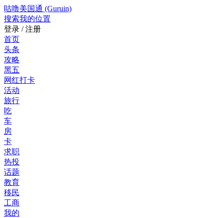
咕噜美国通 (Guruin)
搜索
我的位置
登录 / 注册
首页
头条
攻略
黑五
网红打卡
活动
旅行
吃
车
房
卡
求职
热投
话题
教育
移民
工商
我的