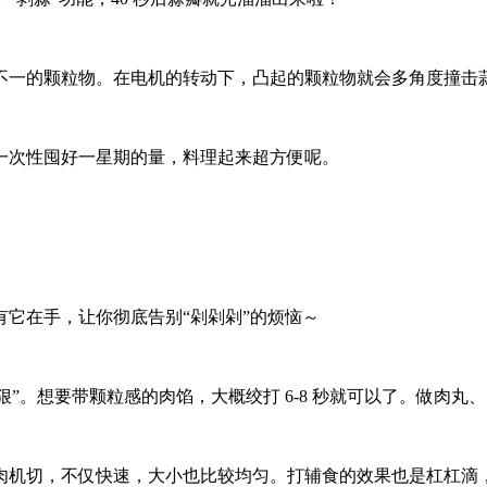
不一的颗粒物。在电机的转动下，凸起的颗粒物就会多角度撞击
一次性囤好一星期的量，料理起来超方便呢。
它在手，让你彻底告别“剁剁剁”的烦恼～
又“狠”。想要带颗粒感的肉馅，大概绞打 6-8 秒就可以了。做
肉机切，不仅快速，大小也比较均匀。打辅食的效果也是杠杠滴