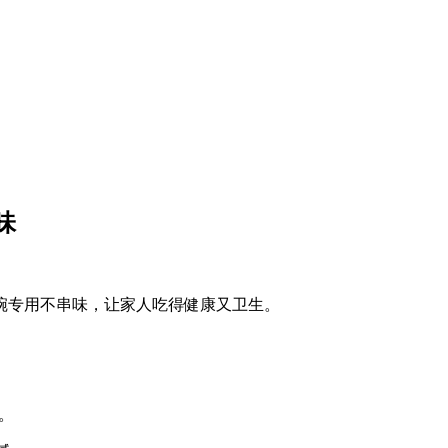
味
专碗专用不串味，让家人吃得健康又卫生。
。