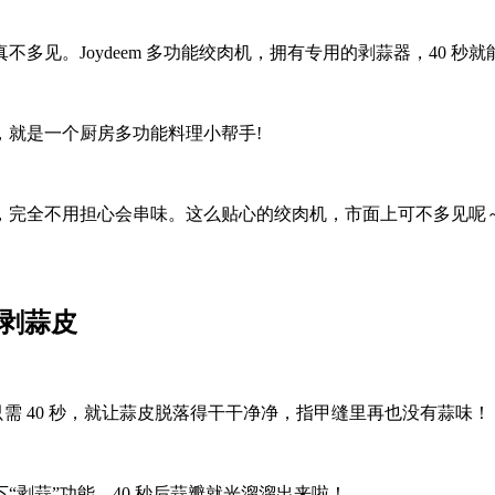
多见。Joydeem 多功能绞肉机，拥有专用的剥蒜器，40 
，就是一个厨房多功能料理小帮手!
用，完全不用担心会串味。这么贴心的绞肉机，市面上可不多见呢
工剥蒜皮
，只需 40 秒，就让蒜皮脱落得干干净净，指甲缝里再也没有蒜味！
剥蒜”功能，40 秒后蒜瓣就光溜溜出来啦！