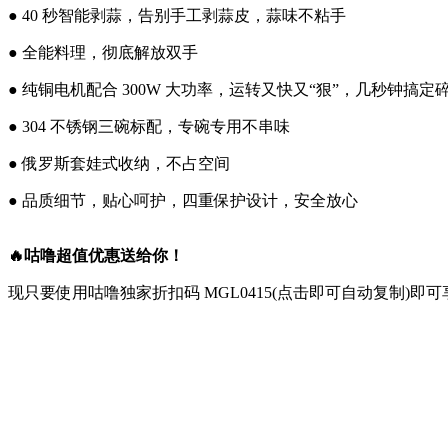
● 40 秒智能剥蒜，告别手工剥蒜皮，蒜味不粘手
● 全能料理，彻底解放双手
● 纯铜电机配合 300W 大功率，运转又快又“狠”，几秒钟搞定
● 304 不锈钢三碗标配，专碗专用不串味
● 俄罗斯套娃式收纳，不占空间
● 品质细节，贴心呵护，四重保护设计，安全放心
🔥咕噜超值优惠送给你！
现只要使用咕噜独家折扣码
MGL0415
(点击即可自动复制)即