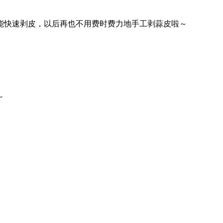
秒就能快速剥皮，以后再也不用费时费力地手工剥蒜皮啦～
～