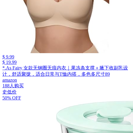
$ 9.99
$ 19.99
*.As Fairy 女款无钢圈无痕内衣｜果冻条支撑＋腋下收副乳设
计，舒适聚拢，适合日常与T恤内搭，多色多尺寸89
amazon
188人购买
史低价
50% OFF