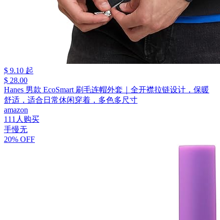
$ 9.10 起
$ 28.00
Hanes 男款 EcoSmart 刷毛连帽外套｜全开襟拉链设计，保暖
舒适，适合日常休闲穿着，多色多尺寸
amazon
111人购买
手慢无
20% OFF