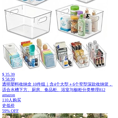
$ 35.39
$ 58.99
透明塑料收纳盒 10件组｜含4个大型＋6个窄型深款收纳篮，
适合水槽下方、厨房、食品柜、浴室与橱柜分类整理812
amazon
110人购买
史低价
59% OFF