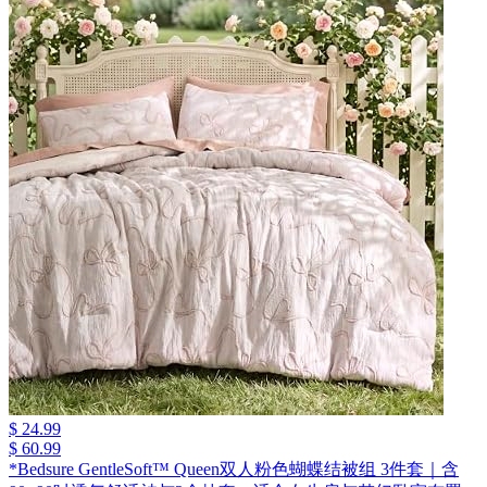
$ 24.99
$ 60.99
*Bedsure GentleSoft™ Queen双人粉色蝴蝶结被组 3件套｜含