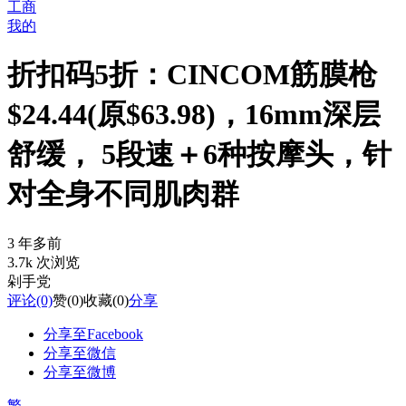
工商
我的
折扣码5折：CINCOM筋膜枪
$24.44(原$63.98)，16mm深层
舒缓， 5段速＋6种按摩头，针
对全身不同肌肉群
3 年多前
3.7k 次浏览
剁手党
评论
(0)
赞
(0)
收藏
(0)
分享
分享至Facebook
分享至微信
分享至微博
繁