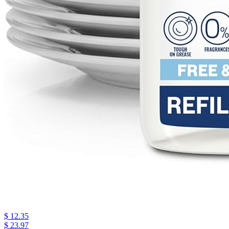
$ 12.35
$ 23.97