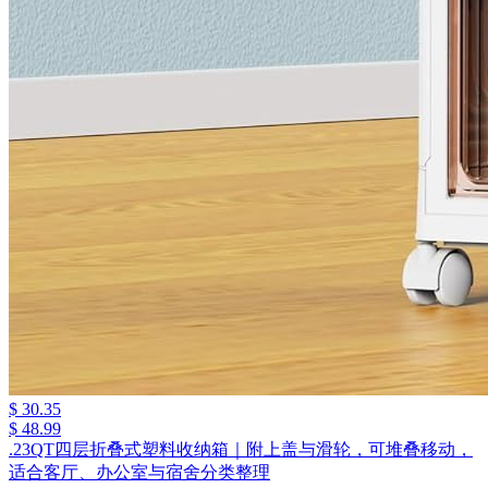
$ 30.35
$ 48.99
.23QT四层折叠式塑料收纳箱｜附上盖与滑轮，可堆叠移动，
适合客厅、办公室与宿舍分类整理