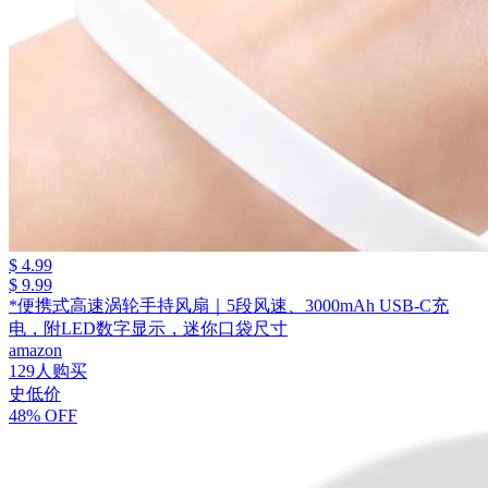
$ 4.99
$ 9.99
*便携式高速涡轮手持风扇｜5段风速、3000mAh USB-C充
电，附LED数字显示，迷你口袋尺寸
amazon
129人购买
史低价
48% OFF