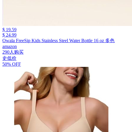
$ 19.59
$ 24.99
Owala FreeSip Kids Stainless Steel Water Bottle 16 oz 多色
amazon
290人购买
史低价
50% OFF