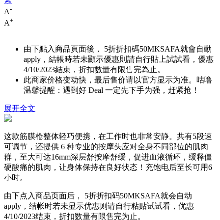
-
A
+
A
由下點入商品頁面後， 5折折扣碼
50MKSAFA
就會自動
apply，結帳時若未顯示優惠則請自行貼上試試看，優惠
4/10/2023結束，折扣數量有限售完為止。
此商家价格变动快，最后售价请以官方显示为准。咕噜
温馨提醒：遇到好 Deal 一定先下手为强，赶紧抢！
展开全文
这款筋膜枪整体轻巧便携，在工作时也非常安静。共有5段速
可调节，还提供 6 种专业的按摩头应对全身不同部位的肌肉
群，至大可达16mm深层舒按摩舒缓，促进血液循环，缓释僵
硬酸痛的肌肉，让身体保持在良好状态！充饱电后至长可用6
小时。
由下点入商品页面后， 5折折扣码
50MKSAFA
就会自动
apply，结帐时若未显示优惠则请自行粘贴试试看，优惠
4/10/2023结束，折扣数量有限售完为止。