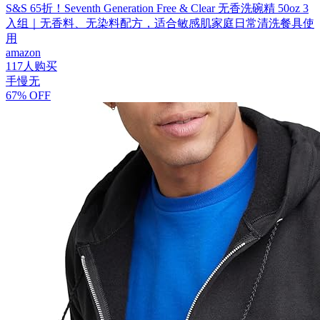
S&S 65折！Seventh Generation Free & Clear 无香洗碗精 50oz 3
入组｜无香料、无染料配方，适合敏感肌家庭日常清洗餐具使
用
amazon
117人购买
手慢无
67% OFF