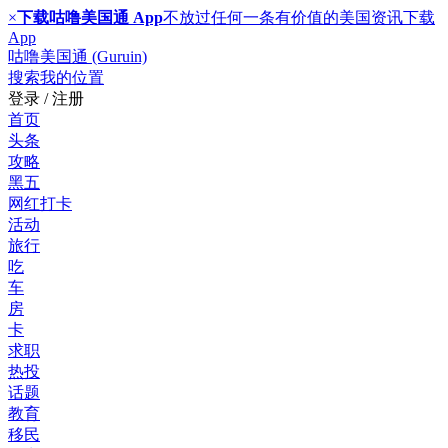
×
下载咕噜美国通 App
不放过任何一条有价值的美国资讯
下载
App
咕噜美国通 (Guruin)
搜索
我的位置
登录 / 注册
首页
头条
攻略
黑五
网红打卡
活动
旅行
吃
车
房
卡
求职
热投
话题
教育
移民