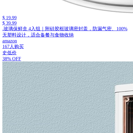
$ 19.99
$ 39.99
.玻璃保鲜盒 4入组｜附硅胶框玻璃密封盖，防漏气密、100%
无塑料设计，适合备餐与食物收纳
amazon
167人购买
史低价
38% OFF