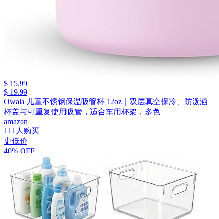
$ 15.99
$ 19.99
Owala 儿童不锈钢保温吸管杯 12oz｜双层真空保冷、防泼洒
杯盖与可重复使用吸管，适合车用杯架，多色
amazon
111人购买
史低价
40% OFF