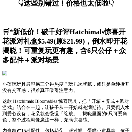
👇这些别错过！价格也太低啦👇
🛒*新低价！破千好评Hatchimals惊喜开
花派对礼盒$5.49(原$21.99)，倒水即开花
揭晓！可重复玩更有趣，含6只公仔＋众
多配件＋派对场景
小孩玩玩具最容易三分钟热度？玩几次就腻，或只是单纯拆开
没有交互感，很难真正吸引注意力。
这款 Hatchimals Bloomables 惊喜玩具，把「开箱＋养成＋派对
游戏」结合在一起，让孩子从一开始就充满期待。只要倒入水
到爱心设备，花朵就会慢慢「绽放」，揭晓里面的6只可爱角
色，整个过程就像魔法一样，充满惊喜感。
内含超过15种配件，包括花朵、派对帽、蛋糕小道具等，孩子