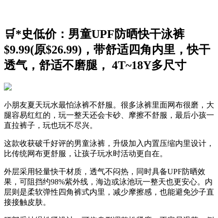
🛒*史低价：男童UPF防晒快干泳裤
$9.99(原$26.99)，带舒适四角内里，快干
透气，舒适不磨腿， 4T~18Y多尺寸
小朋友夏天玩水最怕泳裤不舒服。很多泳裤里面网布很磨，大
腿容易红红的，玩一整天还会卡砂、摩擦不舒服，最后小孩一
直拉裤子，玩也玩不尽兴。
这款收获破千好评的男童泳裤，升级加入内置压缩内里设计，
比传统网布更舒服，让孩子玩水时活动更自在。
外层采用轻量快干材质，透气不闷热，同时具备UPF防晒效
果，可阻挡约98%紫外线，海边或泳池玩一整天也更安心。内
层则是柔软弹性四角裤式内里，减少摩擦感，也能避免沙子直
接接触皮肤。