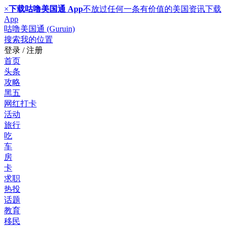
×
下载咕噜美国通 App
不放过任何一条有价值的美国资讯
下载
App
咕噜美国通 (Guruin)
搜索
我的位置
登录 / 注册
首页
头条
攻略
黑五
网红打卡
活动
旅行
吃
车
房
卡
求职
热投
话题
教育
移民