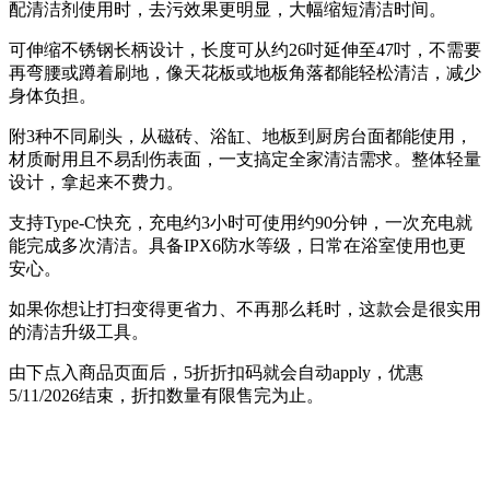
配清洁剂使用时，去污效果更明显，大幅缩短清洁时间。
可伸缩不锈钢长柄设计，长度可从约26吋延伸至47吋，不需要
再弯腰或蹲着刷地，像天花板或地板角落都能轻松清洁，减少
身体负担。
附3种不同刷头，从磁砖、浴缸、地板到厨房台面都能使用，
材质耐用且不易刮伤表面，一支搞定全家清洁需求。整体轻量
设计，拿起来不费力。
支持Type-C快充，充电约3小时可使用约90分钟，一次充电就
能完成多次清洁。具备IPX6防水等级，日常在浴室使用也更
安心。
如果你想让打扫变得更省力、不再那么耗时，这款会是很实用
的清洁升级工具。
由下点入商品页面后，5折折扣码就会自动apply，优惠
5/11/2026结束，折扣数量有限售完为止。