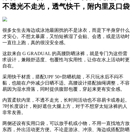
不透光不走光，透气快干，附内里及口袋
很多女生去海边或泳池最困扰的不是泳衣，而是下半身穿什么
才安心。不想太暴露，又怕短裤湿了会贴、会透，或是活动时
一直往上跑，真的很没安全感。
这款来自 G GRADUAL 的高腰防晒泳裤，就是专门为这些需
求设计，兼顾舒适度、包覆性与实用性，让你在水上活动时更
自在。
采用快干材质，搭配UPF 50+防晒机能，不只玩水后不闷不
黏，也能在户外减少日晒不适。高腰设计搭配抽绳调整，不容
易因为湿水滑落，同时提供腹部包覆，穿起来更有安全感。
内置柔软内里，不透不走光，长时间活动也不容易卡或卷起。
7吋长度设计，刚好遮住大腿上方，对于不想穿太短泳裤的人
非常友善。
两侧还设有实用口袋，可以放手机或小物，不用一直找地方放
东西，外出活动更方便。不论是游泳、冲浪、海边或搭配防晒