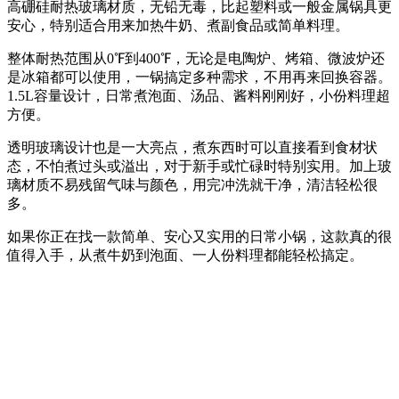
高硼硅耐热玻璃材质，无铅无毒，比起塑料或一般金属锅具更
安心，特别适合用来加热牛奶、煮副食品或简单料理。
整体耐热范围从0℉到400℉，无论是电陶炉、烤箱、微波炉还
是冰箱都可以使用，一锅搞定多种需求，不用再来回换容器。
1.5L容量设计，日常煮泡面、汤品、酱料刚刚好，小份料理超
方便。
透明玻璃设计也是一大亮点，煮东西时可以直接看到食材状
态，不怕煮过头或溢出，对于新手或忙碌时特别实用。加上玻
璃材质不易残留气味与颜色，用完冲洗就干净，清洁轻松很
多。
如果你正在找一款简单、安心又实用的日常小锅，这款真的很
值得入手，从煮牛奶到泡面、一人份料理都能轻松搞定。