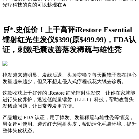
光疗科技的真的可以趁现在🔥
🛒*.史低价！上千高评iRestore Essential
镭射红光生发仪$399(原$499.99)，FDA认
证，刺激毛囊改善落发稀疏与雄性秃
掉发越来越明显、发线后退、头顶变稀？每天照镜子都在担心
发量越来越少，但又不想走侵入式疗程或花大钱去诊所。
这款收获上千好评的 iRestore 红光镭射生发仪，让你在家就能
进行头皮养护，透过低能量镭射（LLLT）科技，帮助改善头
发稀疏问题，让日常养发更方便。
产品通过 FDA 认证，用于掉发、发量稀疏与雄性秃等情况，
男女皆可使用。透过红光照射头皮，帮助活化毛囊环境，提升
整体头皮状态。