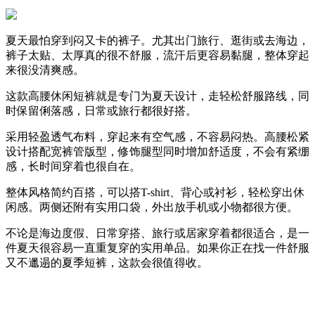
夏天最怕穿到闷又卡的裤子。尤其出门旅行、逛街或去海边，
裤子太贴、太厚真的很不舒服，流汗后更容易黏腿，整体穿起
来很没清爽感。
这款高腰休闲短裤就是专门为夏天设计，走轻松舒服路线，同
时保留俐落感，日常或旅行都很好搭。
采用轻盈透气布料，穿起来有空气感，不容易闷热。高腰松紧
设计搭配宽裤管版型，修饰腿型同时增加舒适度，不会有紧绷
感，长时间穿着也很自在。
整体风格简约百搭，可以搭T-shirt、背心或衬衫，轻松穿出休
闲感。两侧还附有实用口袋，外出放手机或小物都很方便。
不论是海边度假、日常穿搭、旅行或居家穿着都很适合，是一
件夏天很容易一直重复穿的实用单品。如果你正在找一件舒服
又不邋遢的夏季短裤，这款会很值得收。