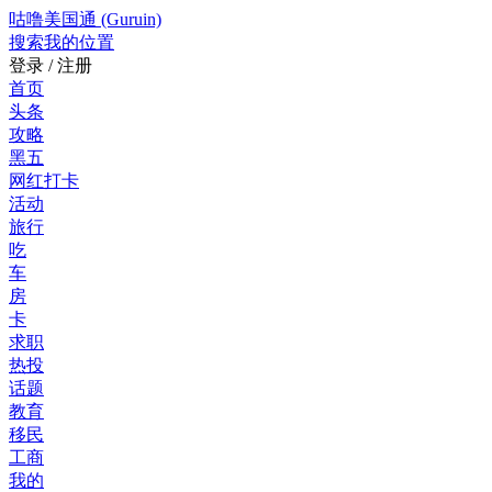
咕噜美国通 (Guruin)
搜索
我的位置
登录 / 注册
首页
头条
攻略
黑五
网红打卡
活动
旅行
吃
车
房
卡
求职
热投
话题
教育
移民
工商
我的