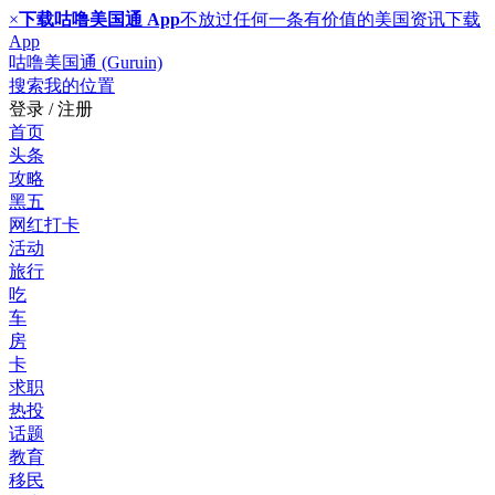
×
下载咕噜美国通 App
不放过任何一条有价值的美国资讯
下载
App
咕噜美国通 (Guruin)
搜索
我的位置
登录 / 注册
首页
头条
攻略
黑五
网红打卡
活动
旅行
吃
车
房
卡
求职
热投
话题
教育
移民