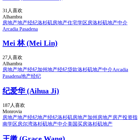
31人喜欢
Alhambra
房地产
地产经纪
洛杉矶房地产
住宅
学区房
洛杉矶地产中介
Arcadia Pasadena
Mei 林 (Mei Lin)
27人喜欢
Alhambra
房地产
地产经纪
加州地产经纪
贷款
洛杉矶地产中介
Arcadia
Pasadena
地产经纪
纪爱华 (Aihua Ji)
187人喜欢
Monrovia
房地产
地产经纪
地产经纪
洛杉矶房地产
加州房地产
房产投资指
南
学区房
尔湾
洛杉矶地产中介
美国买房
洛杉矶地产
王徽 (Grace Wang)