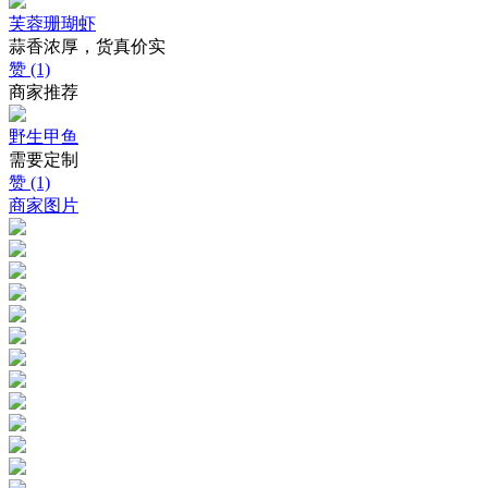
芙蓉珊瑚虾
蒜香浓厚，货真价实
赞 (1)
商家推荐
野生甲鱼
需要定制
赞 (1)
商家图片