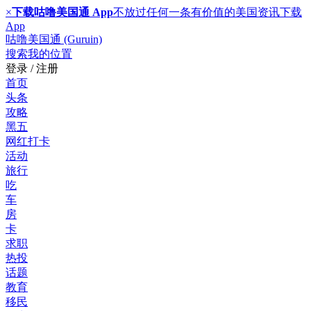
×
下载咕噜美国通 App
不放过任何一条有价值的美国资讯
下载
App
咕噜美国通 (Guruin)
搜索
我的位置
登录 / 注册
首页
头条
攻略
黑五
网红打卡
活动
旅行
吃
车
房
卡
求职
热投
话题
教育
移民