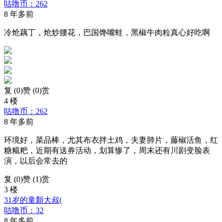
咕噜币：262
8 年多前
冷炝藕丁，炝炒腰花，巴国馋嘴蛙，黑椒牛肉粒真心好吃啊
复 (
0
)
赞 (0)
赏
4 楼
咕噜币：262
8 年多前
环境好，菜品棒，尤其布衣拌土鸡，夫妻肺片，藤椒活鱼，红
糖糍粑，近期有送券活动，划算惨了，周末还有川剧变脸表
演，以后会常去的
复 (
0
)
赞 (1)
赏
3 楼
31岁的童顏大叔(
咕噜币：32
8 年多前