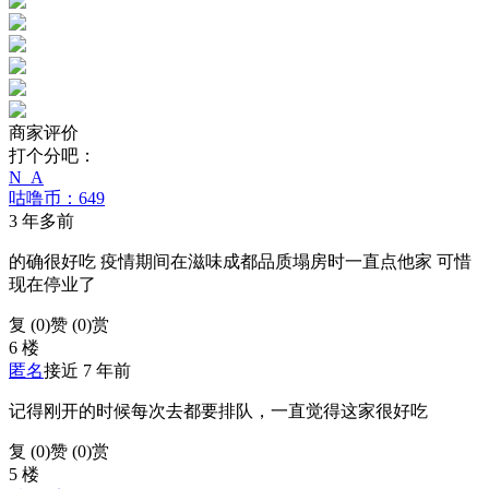
商家评价
打个分吧：
N_A
咕噜币：649
3 年多前
的确很好吃 疫情期间在滋味成都品质塌房时一直点他家 可惜
现在停业了
复 (
0
)
赞 (0)
赏
6 楼
匿名
接近 7 年前
记得刚开的时候每次去都要排队，一直觉得这家很好吃
复 (
0
)
赞 (0)
赏
5 楼