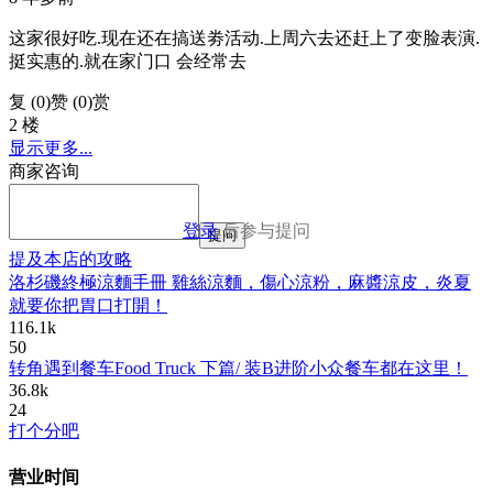
这家很好吃.现在还在搞送劵活动.上周六去还赶上了变脸表演.
挺实惠的.就在家门口 会经常去
复 (
0
)
赞 (0)
赏
2 楼
显示更多...
商家咨询
登录
后参与提问
提问
提及本店的攻略
洛杉磯終極涼麵手冊 雞絲涼麵，傷心涼粉，麻醬涼皮，炎夏
就要你把胃口打開！
116.1k
50
转角遇到餐车Food Truck 下篇/ 装B进阶小众餐车都在这里！
36.8k
24
打个分吧
营业时间