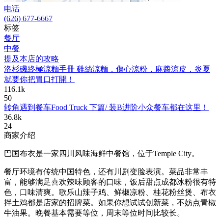
电话
(626) 677-6667
标签
餐厅
中餐
提及本店的攻略
洛杉磯終極涼麵手冊 雞絲涼麵，傷心涼粉，麻醬涼皮，炎夏
就要你把胃口打開！
116.1k
50
转角遇到餐车Food Truck 下篇/ 装B进阶小众餐车都在这里！
36.8k
24
商家介绍
巴国布衣是一家四川风味海鲜中餐馆，位于Temple City。
餐厅环境有传统中国特色，还有川剧变脸表演。菜品非常丰
富，能够满足喜欢辣味顾客的口味，饭后甜点成都冰粉很有特
色，口味清爽。歌乐山辣子鸡、鲜椒凉粉、桂花粉丝煲、布衣
拌土鸡都是店家的招牌菜。如果你想试试创新菜，不妨点青椒
牛油果。晚餐基本需要等位，周末等位时间比较长。