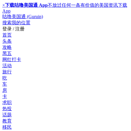
×
下载咕噜美国通 App
不放过任何一条有价值的美国资讯
下载
App
咕噜美国通 (Guruin)
搜索
我的位置
登录 / 注册
首页
头条
攻略
黑五
网红打卡
活动
旅行
吃
车
房
卡
求职
热投
话题
教育
移民