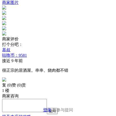
商家图片
商家评价
打个分吧：
基叔
咕噜币：9581
接近 9 年前
很正宗的居酒屋。串串、烧肉都不错
复 (
0
)
赞 (0)
赏
1 楼
商家咨询
登录
后参与提问
提问