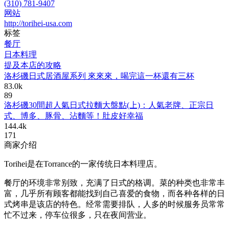
(310) 781-9407
网站
http://torihei-usa.com
标签
餐厅
日本料理
提及本店的攻略
洛杉磯日式居酒屋系列 來來來，喝完這一杯還有三杯
83.0k
89
洛杉磯30間超人氣日式拉麵大盤點(上)：人氣老牌、正宗日
式、博多、豚骨、沾麵等！肚皮好幸福
144.4k
171
商家介绍
Torihei是在Torrance的一家传统日本料理店。
餐厅的环境非常别致，充满了日式的格调。菜的种类也非常丰
富，几乎所有顾客都能找到自己喜爱的食物，而各种各样的日
式烤串是该店的特色。经常需要排队，人多的时候服务员常常
忙不过来，停车位很多，只在夜间营业。