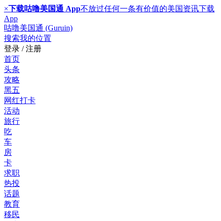
×
下载咕噜美国通 App
不放过任何一条有价值的美国资讯
下载
App
咕噜美国通 (Guruin)
搜索
我的位置
登录 / 注册
首页
头条
攻略
黑五
网红打卡
活动
旅行
吃
车
房
卡
求职
热投
话题
教育
移民