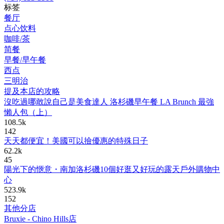
标签
餐厅
点心饮料
咖啡/茶
简餐
早餐/早午餐
西点
三明治
提及本店的攻略
沒吃過哪敢說自己是美食達人 洛杉磯早午餐 LA Brunch 最強
懶人包（上）
108.5k
142
天天都便宜！美國可以撿優惠的特殊日子
62.2k
45
陽光下的愜意・南加洛杉磯10個好逛又好玩的露天戶外購物中
心
523.9k
152
其他分店
Bruxie - Chino Hills店