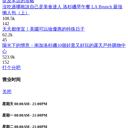
提及本店的攻略
沒吃過哪敢說自己是美食達人 洛杉磯早午餐 LA Brunch 最強
懶人包（上）
108.5k
142
天天都便宜！美國可以撿優惠的特殊日子
62.2k
45
陽光下的愜意・南加洛杉磯10個好逛又好玩的露天戶外購物中
心
523.9k
152
打个分吧
营业时间
关闭
星期天 08:00AM - 21:00PM
星期一 08:00AM - 21:00PM
星期二 08:00AM - 21:00PM