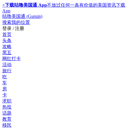
×
下载咕噜美国通 App
不放过任何一条有价值的美国资讯
下载
App
咕噜美国通 (Guruin)
搜索
我的位置
登录 / 注册
首页
头条
攻略
黑五
网红打卡
活动
旅行
吃
车
房
卡
求职
热投
话题
教育
移民