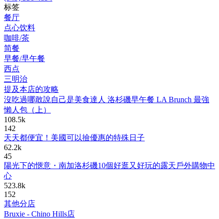
标签
餐厅
点心饮料
咖啡/茶
简餐
早餐/早午餐
西点
三明治
提及本店的攻略
沒吃過哪敢說自己是美食達人 洛杉磯早午餐 LA Brunch 最強
懶人包（上）
108.5k
142
天天都便宜！美國可以撿優惠的特殊日子
62.2k
45
陽光下的愜意・南加洛杉磯10個好逛又好玩的露天戶外購物中
心
523.8k
152
其他分店
Bruxie - Chino Hills店