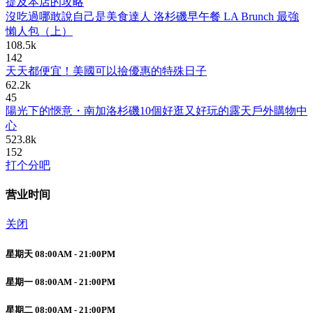
提及本店的攻略
沒吃過哪敢說自己是美食達人 洛杉磯早午餐 LA Brunch 最強
懶人包（上）
108.5k
142
天天都便宜！美國可以撿優惠的特殊日子
62.2k
45
陽光下的愜意・南加洛杉磯10個好逛又好玩的露天戶外購物中
心
523.8k
152
打个分吧
营业时间
关闭
星期天 08:00AM - 21:00PM
星期一 08:00AM - 21:00PM
星期二 08:00AM - 21:00PM