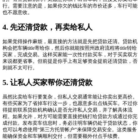
行。需要注意的是，如果你欠的钱比车的市价还多，车行可能
也不愿意收。
4. 先还清贷款，再卖给私人
如果觉得操作麻烦，最直接的方法就是先把贷款还清。贷款机
构会把车辆title寄给你，然后你就能按照州政府流程将title转给
买家，完成交易。这样买家能一次性付款买车，对于买卖双方
来说都更省事。但前提是你手上有足够资金提前还清贷款，否
则就不太可行。
5. 让私人买家帮你还清贷款
虽然比卖给车行要复杂，但私人交易通常能让你卖出更高价。
有些买家为了省掉车行这一步，也愿意多出点钱买车。不过你
得提前联系贷款机构确认是否允许私人交易，并了解具体流
程。如果允许，对方可能需要直接把钱打给贷款方或通过你完
成付款。发布卖车信息时，务必注明车辆仍处于贷款状态，你
也可以考虑使用“第三方托管帐户”来保障交易安全。这类服务
能确保资金和车辆顺利交付，但需要额外付点手续费。