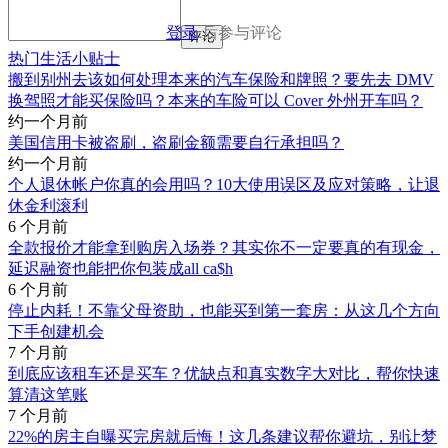
登录
后参与评论
评论
热门生活小贴士
搬到别州去该如何处理本来的汽车保险和牌照？要先去 DMV
换驾照才能买保险吗？本来的车险可以 Cover 外州开车吗？
约一个月前
美国信用卡被盗刷，盗刷金额需要自行承担吗？
约一个月前
个人退休帐户你真的会用吗？10大使用误区及应对策略，让退
休金利滚利
6 个月前
全款报价才能拿到购房入场券？其实你不一定要真的有现金，
延迟融资也能把你包装成all ca$h
6 个月前
停止内耗！不靠父母资助，也能买到第一套房：从这几个方向
下手创建机会
7 个月前
到底应该租车还是买车？优缺点和真实数字大对比，帮你快速
算清这笔账
7 个月前
22%的房主自曝买完房就后悔！这几条建议帮你避坑，别让梦