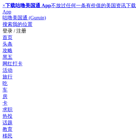
×
下载咕噜美国通 App
不放过任何一条有价值的美国资讯
下载
App
咕噜美国通 (Guruin)
搜索
我的位置
登录 / 注册
首页
头条
攻略
黑五
网红打卡
活动
旅行
吃
车
房
卡
求职
热投
话题
教育
移民