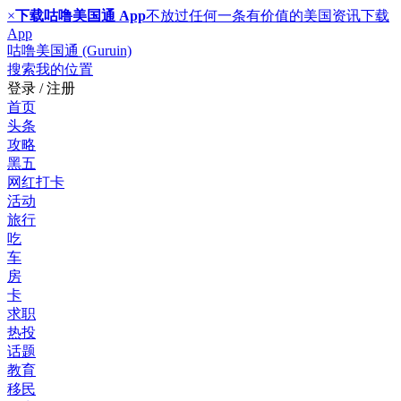
×
下载咕噜美国通 App
不放过任何一条有价值的美国资讯
下载
App
咕噜美国通 (Guruin)
搜索
我的位置
登录 / 注册
首页
头条
攻略
黑五
网红打卡
活动
旅行
吃
车
房
卡
求职
热投
话题
教育
移民