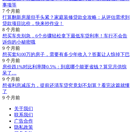
事项等
7 个月前
打算翻新房屋但手头紧？家庭装修贷款全攻略：从评估需求到
贷款项目比价，快来抄作业！
8 个月前
想买车先别急，6个步骤轻松拿下最低车贷利率！车行不会告
诉你的小秘密哦
9 个月前
想买套$100万的房子，需要有多少年收入？答案让人惊掉下巴
9 个月前
房价跌1%对比利率降0.5%：到底哪个能更省钱？算完月供惊
呆了…
9 个月前
想省利息减压力，提前还清车贷究竟划不划算？看完这篇就懂
了
9 个月前
关于我们
联系我们
广告合作
隐私政策