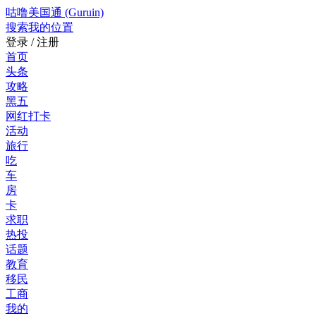
咕噜美国通 (Guruin)
搜索
我的位置
登录 / 注册
首页
头条
攻略
黑五
网红打卡
活动
旅行
吃
车
房
卡
求职
热投
话题
教育
移民
工商
我的