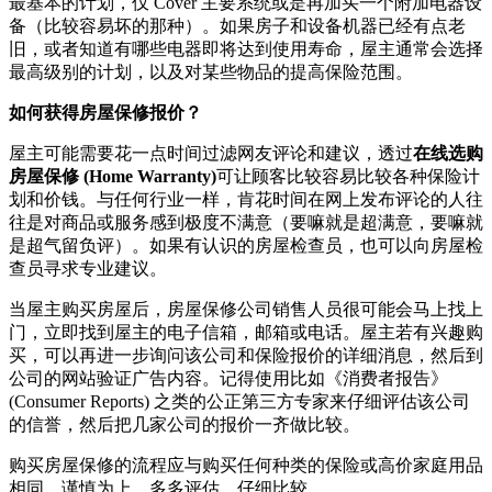
最基本的计划，仅 Cover 主要系统或是再加买一个附加电器设
备（比较容易坏的那种）。如果房子和设备机器已经有点老
旧，或者知道有哪些电器即将达到使用寿命，屋主通常会选择
最高级别的计划，以及对某些物品的提高保险范围。
如何获得房屋保修报价？
屋主可能需要花一点时间过滤网友评论和建议，透过
在线选购
房屋保修 (Home Warranty)
可让顾客比较容易比较各种保险计
划和价钱。与任何行业一样，肯花时间在网上发布评论的人往
往是对商品或服务感到极度不满意（要嘛就是超满意，要嘛就
是超气留负评）。如果有认识的房屋检查员，也可以向房屋检
查员寻求专业建议。
当屋主购买房屋后，房屋保修公司销售人员很可能会马上找上
门，立即找到屋主的电子信箱，邮箱或电话。屋主若有兴趣购
买，可以再进一步询问该公司和保险报价的详细消息，然后到
公司的网站验证广告内容。记得使用比如《消费者报告》
(Consumer Reports) 之类的公正第三方专家来仔细评估该公司
的信誉，然后把几家公司的报价一齐做比较。
购买房屋保修的流程应与购买任何种类的保险或高价家庭用品
相同，谨慎为上，多多评估，仔细比较。