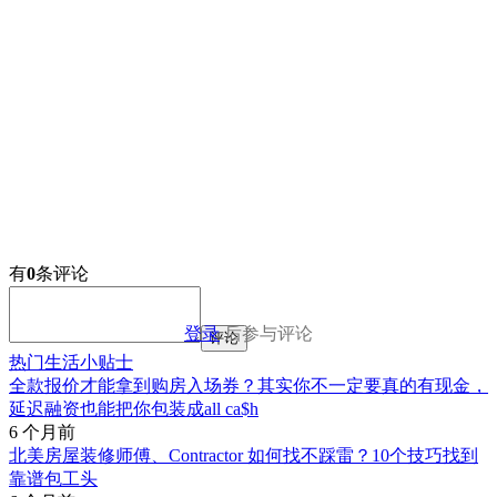
有
0
条评论
登录
后参与评论
评论
热门生活小贴士
全款报价才能拿到购房入场券？其实你不一定要真的有现金，
延迟融资也能把你包装成all ca$h
6 个月前
北美房屋装修师傅、Contractor 如何找不踩雷？10个技巧找到
靠谱包工头