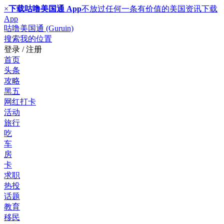
×
下载咕噜美国通 App
不放过任何一条有价值的美国资讯
下载
App
咕噜美国通 (Guruin)
搜索
我的位置
登录 / 注册
首页
头条
攻略
黑五
网红打卡
活动
旅行
吃
车
房
卡
求职
热投
话题
教育
移民