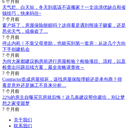
6 个月前
天气烂、白天短，冬天到底该不该搬家？一文说清优缺点和省
钱技巧，快来码住~
7 个月前
窗户坏了，房屋保险能赔吗？这得看是遇到熊孩子砸窗，还是
恶劣天气，或偷盗了…
7 个月前
停止内耗！不靠父母资助，也能买到第一套房：从这几个方向
下手创建机会
7 个月前
为何大家都建议购房前进行房屋检验？检验项目、流程，以及
检查出问题后续方案，最全攻略请查收～
7 个月前
Contractor造成房屋损坏，该找房屋保险理赔还是承包商？得
看是意外还是施工不良来分析…
7 个月前
22%的房主自曝买完房就后悔！这几条建议帮你避坑，别让梦
想之家变噩梦
7 个月前
关于我们
联系我们