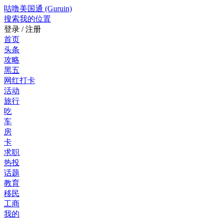
咕噜美国通 (Guruin)
搜索
我的位置
登录 / 注册
首页
头条
攻略
黑五
网红打卡
活动
旅行
吃
车
房
卡
求职
热投
话题
教育
移民
工商
我的