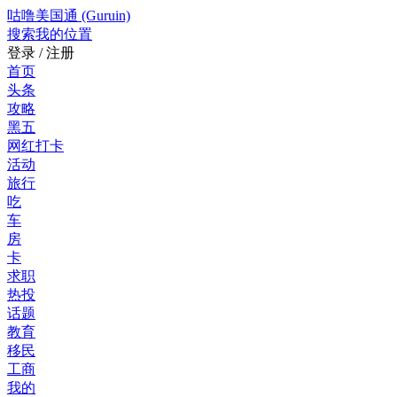
咕噜美国通 (Guruin)
搜索
我的位置
登录 / 注册
首页
头条
攻略
黑五
网红打卡
活动
旅行
吃
车
房
卡
求职
热投
话题
教育
移民
工商
我的