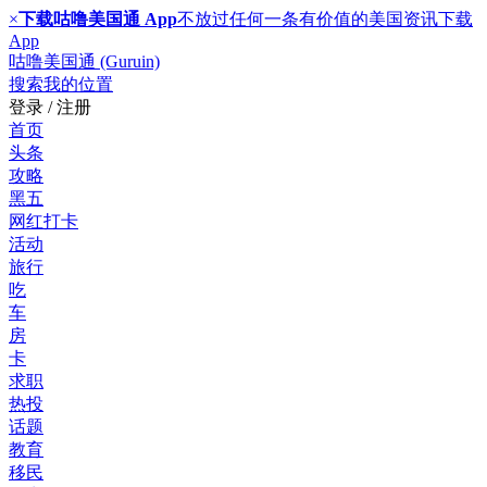
×
下载咕噜美国通 App
不放过任何一条有价值的美国资讯
下载
App
咕噜美国通 (Guruin)
搜索
我的位置
登录 / 注册
首页
头条
攻略
黑五
网红打卡
活动
旅行
吃
车
房
卡
求职
热投
话题
教育
移民