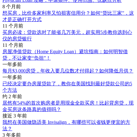
Physician Loan 攻略：申请条件、使用范围、优缺点分析
8 个月前
想买房，比价多家利率又怕损害信用分？如何“货比三家”，这
才是正确打开方式
11 个月前
买房必读：贷款选对了能省几万美元，超实用5步教你选到心
仪的房贷银行
11 个月前
房屋净值贷款（Home Equity Loan）避坑指南：如何明智借
贷，不让家变“负担”！
一年多前
每月$3,000房贷，年收入要几位数才付得起？如何降低月供？
一年多前
已经决定要办房屋贷款了，教你在美国找到最好贷款公司的5
个方法
约 2 年前
居然有54%的首次购房者是用现金全款买房！比起背房贷，现
金买房这条路真的值得吗？
接近 3 年前
我想在美国做隐适美 Invisalign，有哪些可以省钱更便宜的方
法？
3 年多前