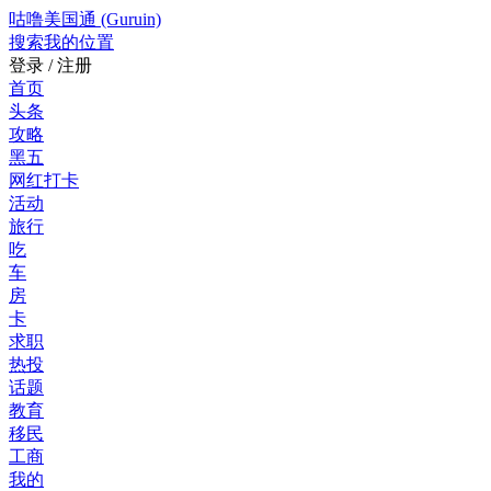
咕噜美国通 (Guruin)
搜索
我的位置
登录 / 注册
首页
头条
攻略
黑五
网红打卡
活动
旅行
吃
车
房
卡
求职
热投
话题
教育
移民
工商
我的