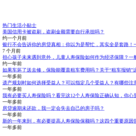
热门生活小贴士
美国信用卡被盗刷，盗刷金额需要自行承担吗？
约一个月前
银行不会告诉你的房贷真相：你以为是帮忙，其实全是套路！
7 个月前
担心孩子未来遇到意外，儿童人寿保险如何作为经济保障？一
约一年前
如果车坏了送去修，保险能覆盖租车费用吗？关于“租车报销”
一年多前
遗产规划时如何选择受益人？可以指定几个受益人？有哪些注
一年多前
我有必要买人寿保险吗？看完这12个人寿保险正确认知，你心
一年多前
房贷逾期未还款，我一定会失去自己的房子吗？
一年多前
新的一年来到，有必要提高人寿保险保额吗？这四个重要原因
一年多前