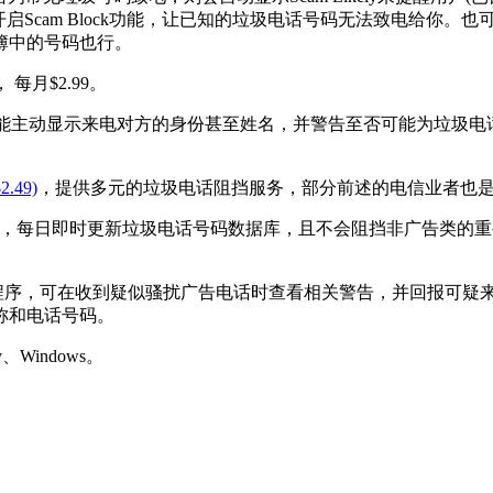
来开启Scam Block功能，让已知的垃圾电话号码无法致电给你。
簿中的号码也行。
每月$2.99。
的陌生电话，也能主动显示来电对方的身份甚至姓名，并警告至否可能为垃圾电话
2.49)
，提供多元的垃圾电话阻挡服务，部分前述的电信业者也是和 Hi
9/月)，每日即时更新垃圾电话号码数据库，且不会阻挡非广告类
话」应用程序，可在收到疑似骚扰广告电话时查看相关警告，并回报
称和电话号码。
y、Windows。