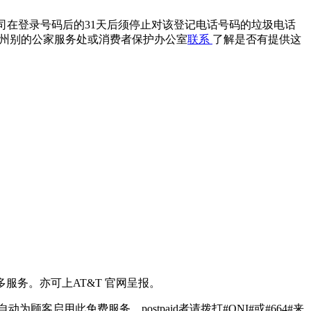
进行登记。电话行销公司在登录号码后的31天后须停止对该登记电话号码的垃圾电话
等，可与所处州别的公家服务处或消费者保护办公室
联系
了解是否有提供这
更多服务。亦可上AT&T 官网呈报。
为顾客启用此免费服务，postpaid者请拨打#ONI#或#664#来