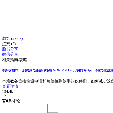
浏览
(28.6k)
点赞
(2)
脸书分享
微信分享
相关指南/攻略
不要再打来了！垃圾电话与短信封锁攻略 Do Not Call List、封锁专用 App、各家电信过滤
本篇教各位接垃圾电话和短信接到软手的伙伴们，如何减少这些浪费生
查看详情
134.4k
12
有
0
条评论