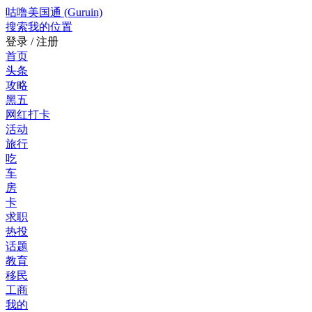
咕噜美国通 (Guruin)
搜索
我的位置
登录 / 注册
首页
头条
攻略
黑五
网红打卡
活动
旅行
吃
车
房
卡
求职
热投
话题
教育
移民
工商
我的