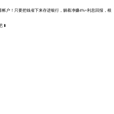
帐户！只要把钱省下来存进银行，躺着净赚4%+利息回报，根
⬇️