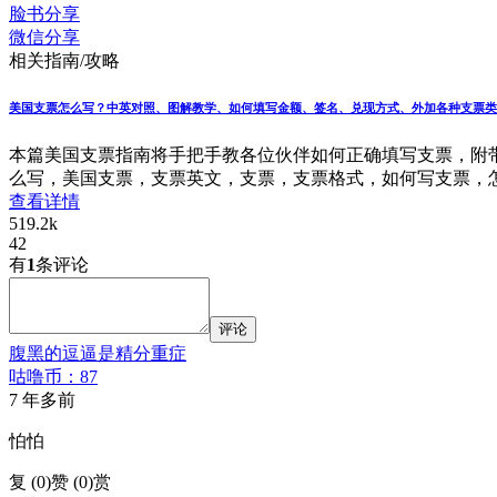
脸书分享
微信分享
相关指南/攻略
美国支票怎么写？中英对照、图解教学、如何填写金额、签名、兑现方式、外加各种支票类
本篇美国支票指南将手把手教各位伙伴如何正确填写支票，附
么写，美国支票，支票英文，支票，支票格式，如何写支票，
查看详情
519.2k
42
有
1
条评论
评论
腹黑的逗逼是精分重症
咕噜币：87
7 年多前
怕怕
复 (
0
)
赞 (0)
赏