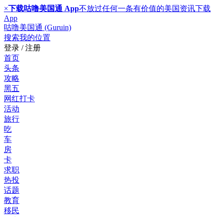
×
下载咕噜美国通 App
不放过任何一条有价值的美国资讯
下载
App
咕噜美国通 (Guruin)
搜索
我的位置
登录 / 注册
首页
头条
攻略
黑五
网红打卡
活动
旅行
吃
车
房
卡
求职
热投
话题
教育
移民