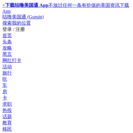
×
下载咕噜美国通 App
不放过任何一条有价值的美国资讯
下载
App
咕噜美国通 (Guruin)
搜索
我的位置
登录 / 注册
首页
头条
攻略
黑五
网红打卡
活动
旅行
吃
车
房
卡
求职
热投
话题
教育
移民