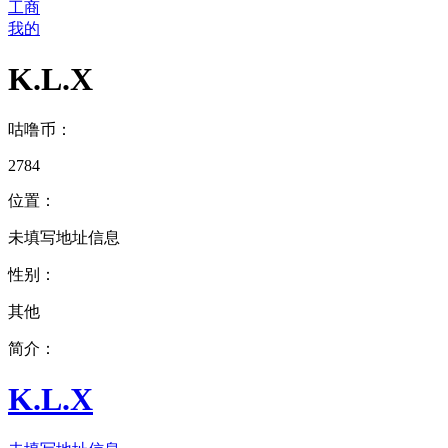
工商
我的
K.L.X
咕噜币：
2784
位置：
未填写地址信息
性别：
其他
简介：
K.L.X