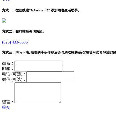
方式一：
微信搜索"
GAssistant2
" 添加咕噜生活助手。
方式二：
拨打咕噜咨询热线。
(626) 433-8686
方式三：
填写下表, 咕噜的小伙伴稍后会与您取得联系
(仅需填写您希望我们联
姓名：
邮箱：
电话 (可选)：
微信 (可选)：
留言：
提交