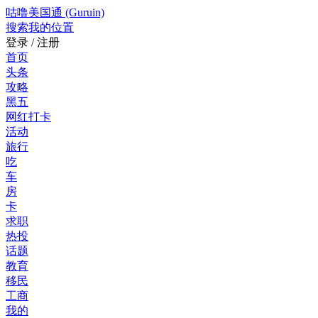
咕噜美国通 (Guruin)
搜索
我的位置
登录 / 注册
首页
头条
攻略
黑五
网红打卡
活动
旅行
吃
车
房
卡
求职
热投
话题
教育
移民
工商
我的