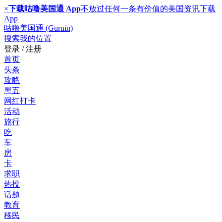
×
下载咕噜美国通 App
不放过任何一条有价值的美国资讯
下载
App
咕噜美国通 (Guruin)
搜索
我的位置
登录 / 注册
首页
头条
攻略
黑五
网红打卡
活动
旅行
吃
车
房
卡
求职
热投
话题
教育
移民