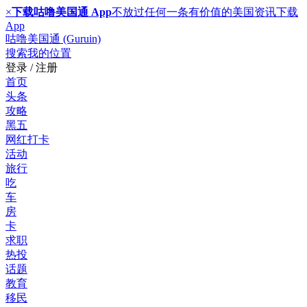
×
下载咕噜美国通 App
不放过任何一条有价值的美国资讯
下载
App
咕噜美国通 (Guruin)
搜索
我的位置
登录 / 注册
首页
头条
攻略
黑五
网红打卡
活动
旅行
吃
车
房
卡
求职
热投
话题
教育
移民