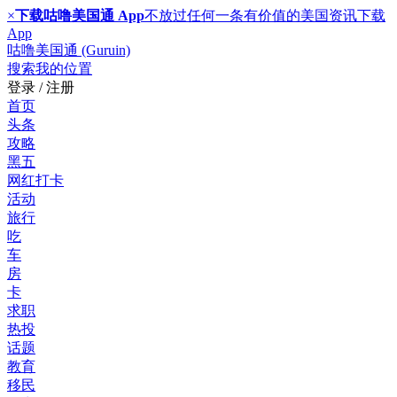
×
下载咕噜美国通 App
不放过任何一条有价值的美国资讯
下载
App
咕噜美国通 (Guruin)
搜索
我的位置
登录 / 注册
首页
头条
攻略
黑五
网红打卡
活动
旅行
吃
车
房
卡
求职
热投
话题
教育
移民