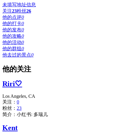
未填写地址信息
关注
23
粉丝
26
他的点评
0
他的打卡
0
他的发布
0
他的攻略
0
他的活动
0
他的群组
0
他去过的景点
0
他的关注
Riri🤍
Los Angeles, CA
关注：
0
粉丝：
23
简介：小红书: 多瑞儿
Kent