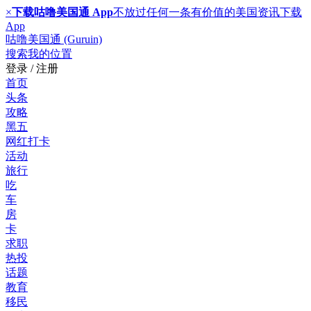
×
下载咕噜美国通 App
不放过任何一条有价值的美国资讯
下载
App
咕噜美国通 (Guruin)
搜索
我的位置
登录 / 注册
首页
头条
攻略
黑五
网红打卡
活动
旅行
吃
车
房
卡
求职
热投
话题
教育
移民