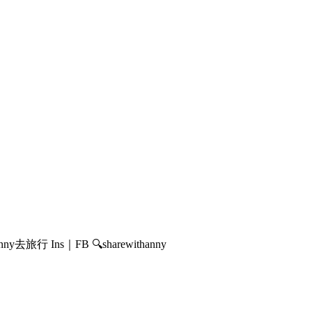
行 Ins｜FB 🔍sharewithanny