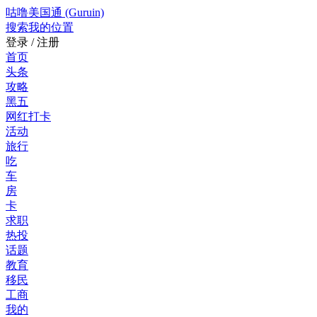
咕噜美国通 (Guruin)
搜索
我的位置
登录 / 注册
首页
头条
攻略
黑五
网红打卡
活动
旅行
吃
车
房
卡
求职
热投
话题
教育
移民
工商
我的