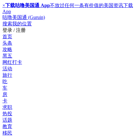
×
下载咕噜美国通 App
不放过任何一条有价值的美国资讯
下载
App
咕噜美国通 (Guruin)
搜索
我的位置
登录 / 注册
首页
头条
攻略
黑五
网红打卡
活动
旅行
吃
车
房
卡
求职
热投
话题
教育
移民