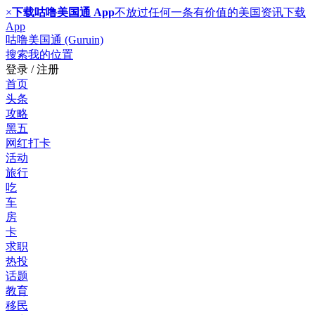
×
下载咕噜美国通 App
不放过任何一条有价值的美国资讯
下载
App
咕噜美国通 (Guruin)
搜索
我的位置
登录 / 注册
首页
头条
攻略
黑五
网红打卡
活动
旅行
吃
车
房
卡
求职
热投
话题
教育
移民