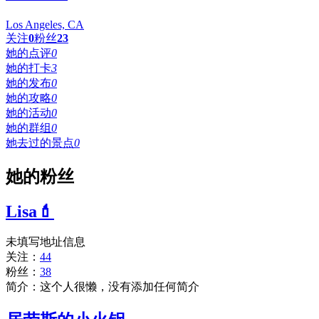
Los Angeles, CA
关注
0
粉丝
23
她的点评
0
她的打卡
3
她的发布
0
她的攻略
0
她的活动
0
她的群组
0
她去过的景点
0
她的粉丝
Lisa💄
未填写地址信息
关注：
44
粉丝：
38
简介：这个人很懒，没有添加任何简介