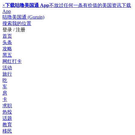
×
下载咕噜美国通 App
不放过任何一条有价值的美国资讯
下载
App
咕噜美国通 (Guruin)
搜索
我的位置
登录 / 注册
首页
头条
攻略
黑五
网红打卡
活动
旅行
吃
车
房
卡
求职
热投
话题
教育
移民