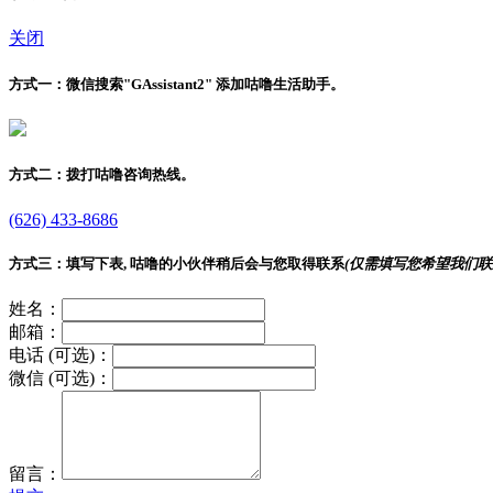
关闭
方式一：
微信搜索"
GAssistant2
" 添加咕噜生活助手。
方式二：
拨打咕噜咨询热线。
(626) 433-8686
方式三：
填写下表, 咕噜的小伙伴稍后会与您取得联系
(仅需填写您希望我们联
姓名：
邮箱：
电话 (可选)：
微信 (可选)：
留言：