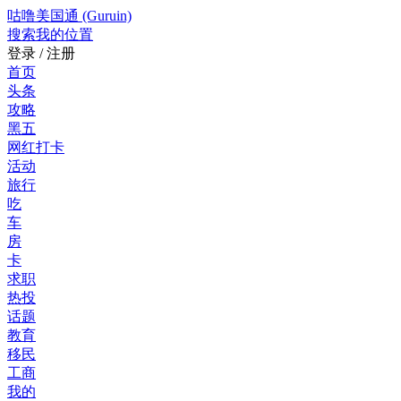
咕噜美国通 (Guruin)
搜索
我的位置
登录 / 注册
首页
头条
攻略
黑五
网红打卡
活动
旅行
吃
车
房
卡
求职
热投
话题
教育
移民
工商
我的