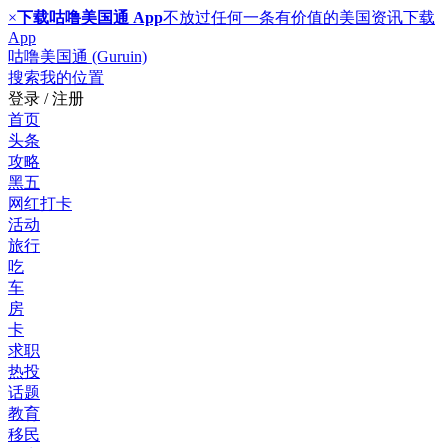
×
下载咕噜美国通 App
不放过任何一条有价值的美国资讯
下载
App
咕噜美国通 (Guruin)
搜索
我的位置
登录 / 注册
首页
头条
攻略
黑五
网红打卡
活动
旅行
吃
车
房
卡
求职
热投
话题
教育
移民