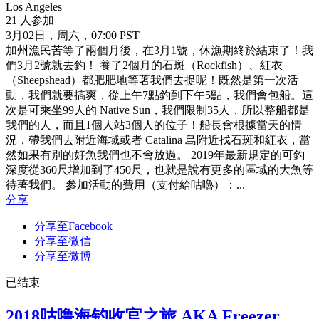
Los Angeles
21 人参加
3月02日，周六，07:00 PST
加州漁民苦等了兩個月後，在3月1號，休漁期終於結束了！我
們3月2號就去釣！ 養了2個月的石斑（Rockfish）、紅衣
（Sheepshead）都肥肥地等著我們去捉呢！既然是第一次活
動，我們就要搞爽，從上午7點釣到下午5點，我們會包船。這
次是可乘坐99人的 Native Sun，我們限制35人，所以整船都是
我們的人，而且1個人站3個人的位子！船長會根據當天的情
況，帶我們去附近海域或者 Catalina 島附近找石斑和紅衣，當
然如果有別的好魚我們也不會放過。 2019年最新規定的可釣
深度從360尺增加到了450尺，也就是說有更多的區域的大魚等
待著我們。 參加活動的費用（支付給咕嚕）：...
分享
分享至Facebook
分享至微信
分享至微博
已结束
2018咕噜海钓收官之旅 AKA Freezer