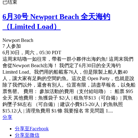
已结束
6月30号 Newport Beach 全天海钓
（Limited Load）
Newport Beach
7 人参加
6月30日，周六，05:30 PDT
這周末咕嚕一如往常，帶着一群小夥伴出海釣魚! 這周末我們
會從Newport Beach出海！ 我們定了6月30日的全天海钓
Limited Load。我們用的船載客76人，但是限製上船人數40
人，讓大家有足夠的空間釣魚。這次是 Open Party，也就是說
除了我們以外，還會有別人。位置有限，請盡早報名，以免船
票售罄。 費用： 參加活動的費用（支付給咕嚕）： 船票 $95
全天 其他費用：魚獲袋子 $2/人 | 租魚竿$13（可自備）| 買魚
鉤墜子$8左右 （可自備）| 建议小費$15-20/人 | 釣魚執照
$15.12/人 | 清理魚費用 $1/條 我要报名 常見問題 1....
分享
分享至Facebook
分享至微信