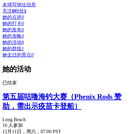
未填写地址信息
关注
0
粉丝
1
她的点评
0
她的打卡
0
她的发布
0
她的攻略
0
她的活动
9
她的群组
1
她去过的景点
0
她的活动
已结束
第五届咕噜海钓大赛（Phenix Rods 赞
助，需出示疫苗卡登船）
Long Beach
16 人参加
12月11日，周六，07:00 PST