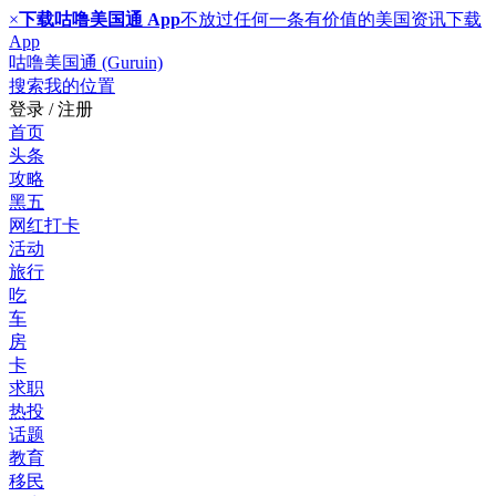
×
下载咕噜美国通 App
不放过任何一条有价值的美国资讯
下载
App
咕噜美国通 (Guruin)
搜索
我的位置
登录 / 注册
首页
头条
攻略
黑五
网红打卡
活动
旅行
吃
车
房
卡
求职
热投
话题
教育
移民