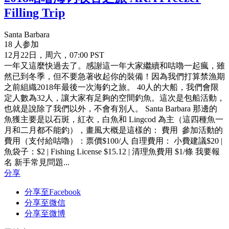
Filling Trip
Santa Barbara
18 人参加
12月22日，周六，07:00 PST
一年又這麼快過去了。感謝這一年大家繼續和咕嚕一起瘋，雖
然已到冬季，但不要急著收起你的裝備！因為我們打算禁漁期
之前組織2018年最後一次海釣之旅。 40人的大船，我們會限
定人數為32人，讓大家有足夠的空間釣魚。這次是包船活動，
也就是說除了我們以外，不會有別人。 Santa Barbara 那邊的
魚獲主要是以石斑，紅衣，白魚和 Lingcod 為主（這四種魚一
月和二月都不能釣），畫風大概是這樣的： 費用 參加活動的
費用（支付給咕嚕）：票價$100/人 自理費用： 小費建議$20 |
魚袋子：$2 | Fishing License $15.12 | 清理魚費用 $1/條 我要報
名 新手常見問題...
分享
分享至Facebook
分享至微信
分享至微博