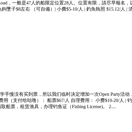
ay Limited Load，一般是47人的船限定位置28人。位置有限，
子$8左右 （可自備）| 小費$5-10/人 | 釣魚執照 $15.12/人 |
手慢没有买到票，所以我们临时决定增加一次Open Party活
噜）： 船票$67/人 自理费用： 小费$10-20/人 | 钓鱼执照 $
，租赁渔具，办理钓鱼证（Fishing License)。 2....