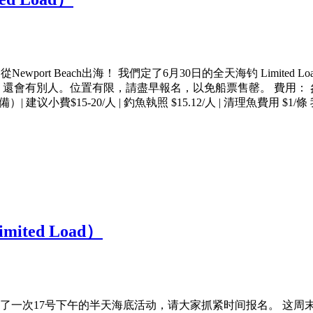
ort Beach出海！ 我們定了6月30日的全天海钓 Limite
以外，還會有別人。位置有限，請盡早報名，以免船票售罄。 費用： 
建议小費$15-20/人 | 釣魚執照 $15.12/人 | 清理魚費用 $1/條 
mited Load）
加了一次17号下午的半天海底活动，请大家抓紧时间报名。 这周