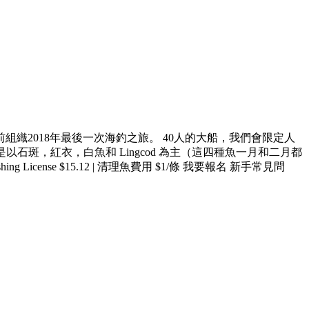
2018年最後一次海釣之旅。 40人的大船，我們會限定人
是以石斑，紅衣，白魚和 Lingcod 為主（這四種魚一月和二月都
cense $15.12 | 清理魚費用 $1/條 我要報名 新手常見問