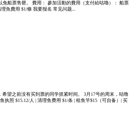
請尽早報名，以免船票售罄。 費用： 參加活動的費用（支付給咕嚕）： 船票
 清理魚費用 $1/條 我要报名 常见问题...
动，希望之前没有买到票的同学抓紧时间。 3月17号的周末，咕噜
15.12/人 | 清理鱼费用 $1/条 | 租鱼竿$15（可自备）| 买