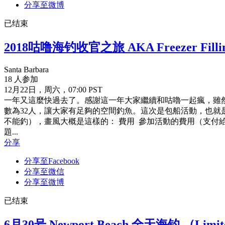
分享至微博
已结束
2018咕噜海钓收官之旅 AKA Freezer Fillin
Santa Barbara
18 人参加
12月22日，周六，07:00 PST
一年又這麼快過去了。感謝這一年大家繼續和咕嚕一起瘋，雖然
數為32人，讓大家有足夠的空間釣魚。這次是包船活動，也就是說除了
不能釣），畫風大概是這樣的： 費用 參加活動的費用（支付給咕嚕）：票價$10
題...
分享
分享至Facebook
分享至微信
分享至微博
已结束
6月30号 Newport Beach 全天海钓 （Limit