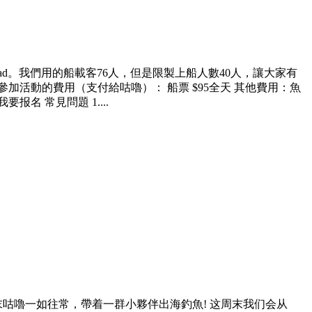
d Load。我們用的船載客76人，但是限製上船人數40人，讓大家有
參加活動的費用（支付給咕嚕）： 船票 $95全天 其他費用：魚
我要报名 常見問題 1....
末咕嚕一如往常，帶着一群小夥伴出海釣魚! 这周末我们会从