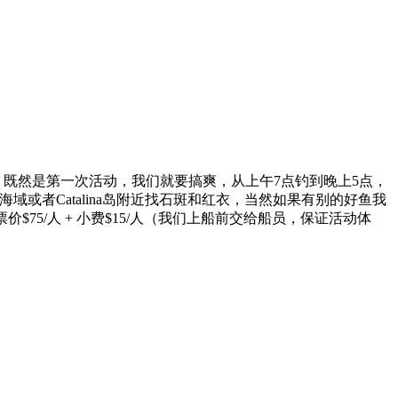
捉呢！既然是第一次活动，我们就要搞爽，从上午7点钓到晚上5点，
海域或者Catalina岛附近找石斑和红衣，当然如果有别的好鱼我
$75/人 + 小费$15/人（我们上船前交给船员，保证活动体