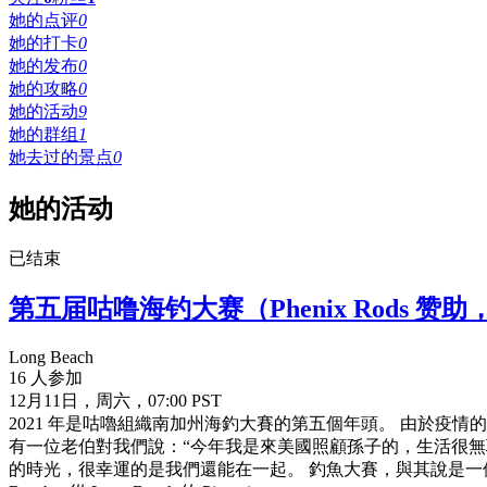
她的点评
0
她的打卡
0
她的发布
0
她的攻略
0
她的活动
9
她的群组
1
她去过的景点
0
她的活动
已结束
第五届咕噜海钓大赛（Phenix Rods 
Long Beach
16 人参加
12月11日，周六，07:00 PST
2021 年是咕嚕組織南加州海釣大賽的第五個年頭。 由於
有一位老伯對我們說：“今年我是來美國照顧孫子的，生活很無
的時光，很幸運的是我們還能在一起。 釣魚大賽，與其說是一個競技