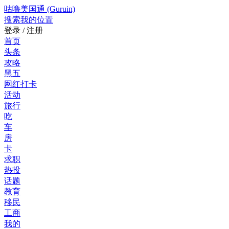
咕噜美国通 (Guruin)
搜索
我的位置
登录 / 注册
首页
头条
攻略
黑五
网红打卡
活动
旅行
吃
车
房
卡
求职
热投
话题
教育
移民
工商
我的