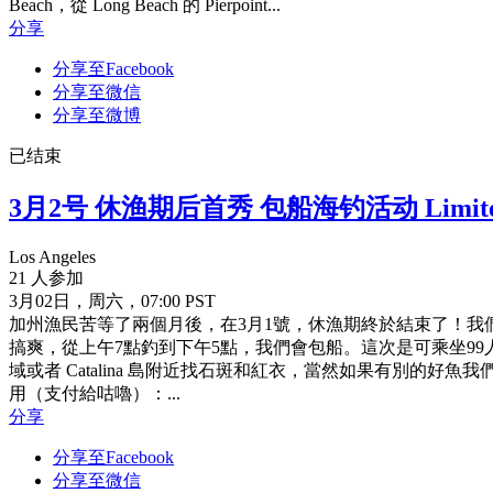
Beach，從 Long Beach 的 Pierpoint...
分享
分享至Facebook
分享至微信
分享至微博
已结束
3月2号 休渔期后首秀 包船海钓活动 Limited
Los Angeles
21 人参加
3月02日，周六，07:00 PST
加州漁民苦等了兩個月後，在3月1號，休漁期終於結束了！我們3月
搞爽，從上午7點釣到下午5點，我們會包船。這次是可乘坐99人
域或者 Catalina 島附近找石斑和紅衣，當然如果有別的好
用（支付給咕嚕）：...
分享
分享至Facebook
分享至微信