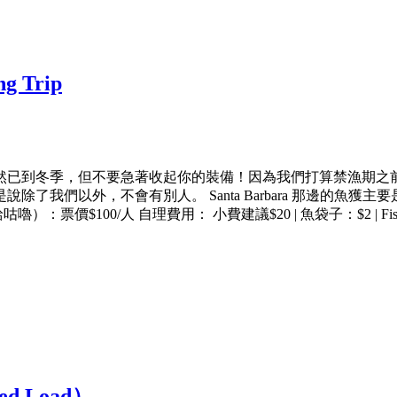
g Trip
已到冬季，但不要急著收起你的裝備！因為我們打算禁漁期之前組織
我們以外，不會有別人。 Santa Barbara 那邊的魚獲主要
0/人 自理費用： 小費建議$20 | 魚袋子：$2 | Fishing Li
ed Load）