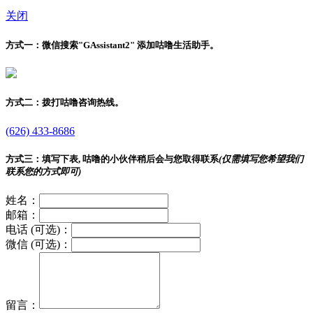
关闭
方式一：
微信搜索"
GAssistant2
" 添加咕噜生活助手。
方式二：
拨打咕噜咨询热线。
(626) 433-8686
方式三：
填写下表, 咕噜的小伙伴稍后会与您取得联系
(仅需填写您希望我们
联系您的方式即可)
姓名：
邮箱：
电话 (可选)：
微信 (可选)：
留言：