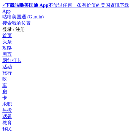
×
下载咕噜美国通 App
不放过任何一条有价值的美国资讯
下载
App
咕噜美国通 (Guruin)
搜索
我的位置
登录 / 注册
首页
头条
攻略
黑五
网红打卡
活动
旅行
吃
车
房
卡
求职
热投
话题
教育
移民