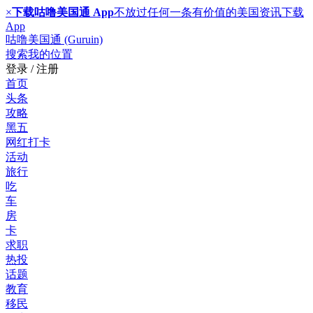
×
下载咕噜美国通 App
不放过任何一条有价值的美国资讯
下载
App
咕噜美国通 (Guruin)
搜索
我的位置
登录 / 注册
首页
头条
攻略
黑五
网红打卡
活动
旅行
吃
车
房
卡
求职
热投
话题
教育
移民