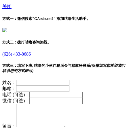
关闭
方式一：
微信搜索"
GAssistant2
" 添加咕噜生活助手。
方式二：
拨打咕噜咨询热线。
(626) 433-8686
方式三：
填写下表, 咕噜的小伙伴稍后会与您取得联系
(仅需填写您希望我们
联系您的方式即可)
姓名：
邮箱：
电话 (可选)：
微信 (可选)：
留言：