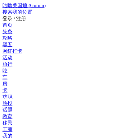
咕噜美国通 (Guruin)
搜索
我的位置
登录 / 注册
首页
头条
攻略
黑五
网红打卡
活动
旅行
吃
车
房
卡
求职
热投
话题
教育
移民
工商
我的