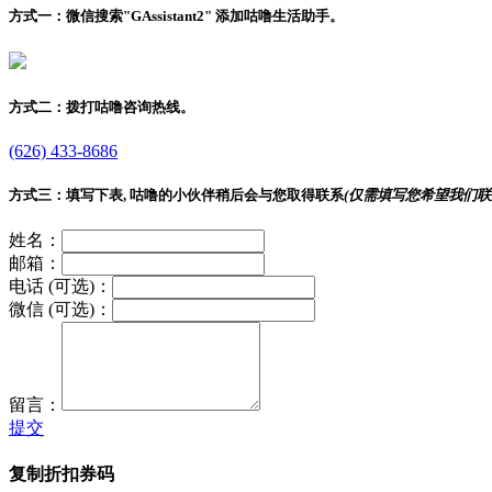
方式一：
微信搜索"
GAssistant2
" 添加咕噜生活助手。
方式二：
拨打咕噜咨询热线。
(626) 433-8686
方式三：
填写下表, 咕噜的小伙伴稍后会与您取得联系
(仅需填写您希望我们联
姓名：
邮箱：
电话 (可选)：
微信 (可选)：
留言：
提交
复制折扣券码