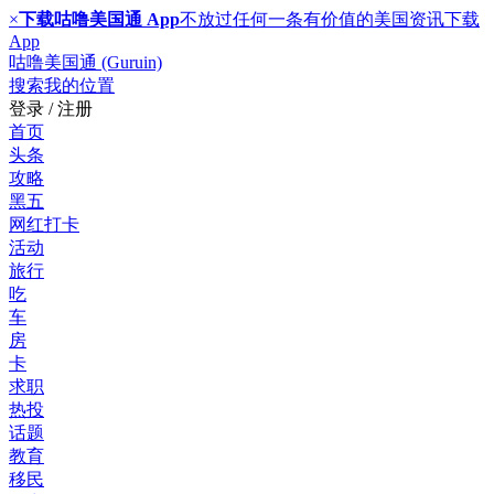
×
下载咕噜美国通 App
不放过任何一条有价值的美国资讯
下载
App
咕噜美国通 (Guruin)
搜索
我的位置
登录 / 注册
首页
头条
攻略
黑五
网红打卡
活动
旅行
吃
车
房
卡
求职
热投
话题
教育
移民