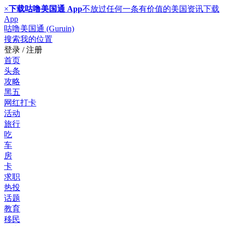
×
下载咕噜美国通 App
不放过任何一条有价值的美国资讯
下载
App
咕噜美国通 (Guruin)
搜索
我的位置
登录 / 注册
首页
头条
攻略
黑五
网红打卡
活动
旅行
吃
车
房
卡
求职
热投
话题
教育
移民