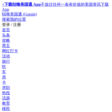
×
下载咕噜美国通 App
不放过任何一条有价值的美国资讯
下载
App
咕噜美国通 (Guruin)
搜索
我的位置
登录 / 注册
首页
头条
攻略
黑五
网红打卡
活动
旅行
吃
车
房
卡
求职
热投
话题
教育
移民