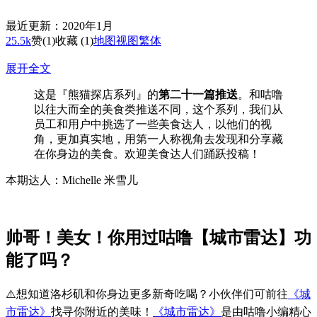
最近更新：2020年1月
25.5k
赞
(1)
收藏 (1)
地图
视图
繁体
展开全文
这是『熊猫探店系列』的
第二十一篇推送
。和咕噜
以往大而全的美食类推送不同，这个系列，我们从
员工和用户中挑选了一些美食达人，以他们的视
角，更加真实地，用第一人称视角去发现和分享藏
在你身边的美食。欢迎美食达人们踊跃投稿！
本期达人：Michelle 米雪儿
帅哥！美女！你用过咕噜【城市雷达】功
能了吗？
⚠️想知道洛杉矶和你身边更多新奇吃喝？小伙伴们可前往
《城
市雷达》
找寻你附近的美味！
《城市雷达》
是由咕噜小编精心