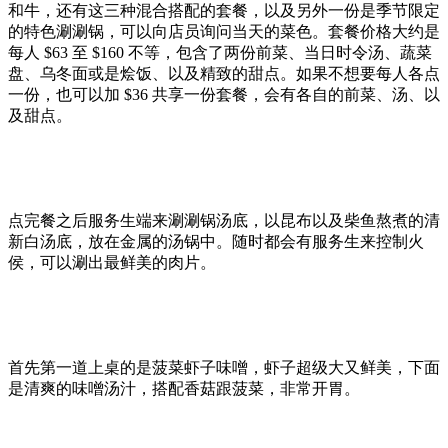
和牛‬，‪还有这三种混合搭配的套餐，以及另外一份是季节限定
的特色涮涮锅，可以向店员询问当天的菜色。‬套餐价格大约是
每人 $63 至 $160 不等，包含了两份前菜、当日时令汤、蔬菜
盘、乌冬面或是烩饭、以及精致的甜点。如果不想要每人各点
一份，也可以加 $36 共享一份套餐，会有各自的前菜、汤、以
及甜点。
点完餐之后服务生端来涮涮锅汤底，以昆布以及柴鱼熬煮的清
新白汤底，放在金属的汤锅中。随时都会有服务生来控制火
侯，可以涮出最鲜美的肉片。
首先第一道上桌的是菠菜虾子味噌，虾子超级大又鲜美，下面
是清爽的味噌汤汁，搭配香菇跟菠菜，非常开胃。