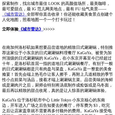
探索制作，找出城市最佳 LOOK 的高颜值场所，最美咖啡，
最可爱甜点，最 IG 范儿网美地点，最有 FU 仙气美景——
《城市雷达》
全部帮你直击收录！你还能收藏美食景点创建个
人化地图，照着地图一个一个打卡玩过！
立即体验
《城市雷达》
>>>>>
在南加州洛杉矶如果想要品尝道地的精致日式涮涮锅，特别推
荐这家位于小东京的日式涮涮锅料理餐厅 KaGaYa。被誉为加
州顶级的日式涮涮锅的 KaGaYa，在小东京开幕至今已经超过
十年，是洛杉矶首屈一指的道地日式涮涮锅餐厅。有别于一般
的日式涮涮锅都是只有肉盘与菜盘，‪KaGaYa 是一整套的美食
飨宴！首先会端上热毛巾让客人擦手，再附上几道精致的季节
性小点前菜与汤品，接着才端上涮涮锅主菜。品尝美味的海鲜
或是涮肉片之后，厨师会特别将汤底制作成烩饭或是乌冬面，
最后再以精致的甜点收尾，真的是让人惊喜的涮涮锅体验。
KaGaYa 位于洛杉矶市中心 Little Tokyo 小东京核心的东南
边，开车进入广场之后告知要去的餐厅，停车费为 $3，吃完
之后让店家盖章就不需要再多付额外的费用。KaGaYa 接受电