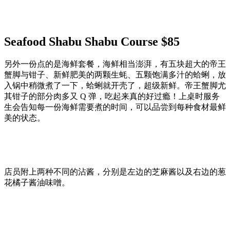
Seafood Shabu Shabu Course $85‬
另外一份点的是海鲜套餐，海鲜相当澎湃，有五块超大的帝王
蟹脚与钳子、新鲜肥美的两颗生蚝、五颗饱满多汁的蛤蜊，放
入锅中稍微煮了一下，蛤蜊就开壳了，超级新鲜。帝王蟹脚尤
其钳子的部分肉多又 Q 弹，吃起来真的好过瘾！上桌时服务
生会告知每一份海鲜需要煮的时间，可以品尝到每种食材最鲜
美的状态。
店员附上两种不同的沾酱，分别是左边的芝麻酱以及右边的葱
花橘子酱油味噌。