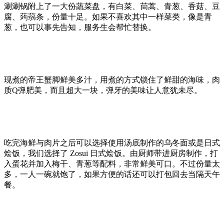
涮涮锅附上了一大份蔬菜盘，有白菜、茼蒿、青葱、香菇、豆
腐、蒟蒻条，份量十足。如果不喜欢其中一样菜类，像是青
葱，也可以事先告知，服务生会帮忙替换。
现煮的帝王蟹脚鲜美多汁，用煮的方式锁住了鲜甜的海味，肉
质Q弹肥美，而且超大一块，弹牙的美味让人意犹未尽。
吃完海鲜与肉片之后可以选择使用汤底制作的乌冬面或是日式
烩饭，我们选择了 ‪Zosui 日式烩饭。‬‪由厨师带进厨房制作‬，‪打
入蛋花并加入梅干‬、青葱等配料，‪非常鲜美可口‬。‪不过份量太
多‬，‪一人一碗就饱了，如果方便的话还可以打包回去当隔天午
餐。