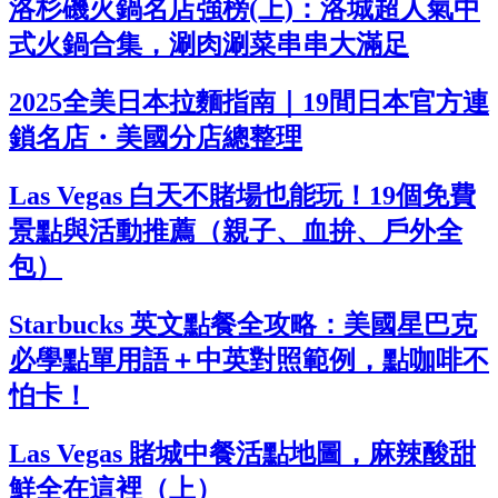
洛杉磯火鍋名店強榜(上)：洛城超人氣中
式火鍋合集，涮肉涮菜串串大滿足
2025全美日本拉麵指南｜19間日本官方連
鎖名店・美國分店總整理
Las Vegas 白天不賭場也能玩！19個免費
景點與活動推薦（親子、血拚、戶外全
包）
Starbucks 英文點餐全攻略：美國星巴克
必學點單用語＋中英對照範例，點咖啡不
怕卡！
Las Vegas 賭城中餐活點地圖，麻辣酸甜
鮮全在這裡（上）