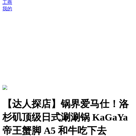
工商
我的
【达人探店】锅界爱马仕！洛
杉矶顶级日式涮涮锅 KaGaYa
帝王蟹脚 A5 和牛吃下去