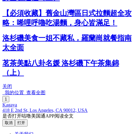
【必須收藏】舊金山灣區日式拉麵超全攻
略：唏哩呼嚕吃湯麵，身心皆滿足！
洛杉磯美食一姐不藏私，羅蘭崗就餐指南
太全面
茗茶美點八卦名媛 洛杉磯下午茶集錦
（上）
关闭
我的位置
查看全图
1
Kagaya
418 E 2nd St, Los Angeles, CA 90012, USA
是否打开咕噜美国通APP阅读全文
取消
打开