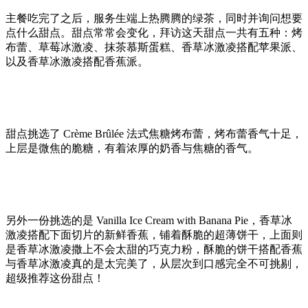
主餐吃完了之后，服务生端上热腾腾的绿茶，同时并询问想要
点什么甜点。甜点常常会变化，拜访这天甜点一共有五种：烤
布蕾、草莓冰激凌、抹茶慕斯蛋糕、香草冰激凌搭配苹果派、
以及香草冰激凌搭配香蕉派。
甜点挑选了 Crème Brûlée 法式焦糖烤布蕾‬，烤布蕾‬香气十足，
上层是微焦的脆糖，有着浓厚的奶香与焦糖的香气。
另外一份挑选的是 Vanilla Ice Cream with Banana Pie‬，‪香草冰
激凌搭配下面切片的新鲜香蕉，铺着酥脆的超薄饼干，上面则
是香草冰激凌撒上不会太甜的巧克力粉，酥脆的饼干搭配香蕉
与香草冰激凌真的是太完美了，从层次到口感完全不可挑剔，
超级推荐这份甜点！