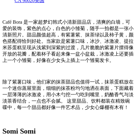
CA 90020美国
Café Bora 是一家超梦幻韩式小清新甜品店，清爽的白墙，可
爱的装饰，紫色的点心，白色的小雏菊，随手一拍都是一张小
清新照片。甜品颜值超高，有紫薯紫、抹茶绿以及柿子黄，颜
色搭配得恰到好处。当家款是紫薯口味，冰沙、冰激凌、提拉
米苏蛋糕呈现从浅紫到深紫的过渡，几片脆脆的紫薯片摆得像
开放的花瓣，配着杯子看起来像一盆小盆栽，冰激凌上还要插
上一个小雏菊，好像在少女头上插上一个雏菊发卡。
除了紫薯口味，他们家的抹茶甜品也值得一试，抹茶蛋糕放在
一个迷你蒸屉里面，细细的抹茶粉均匀地洒在表面，下面藏着
一层薄薄的冰激凌，用小木勺挖一勺吃到嘴里，奶酪香气与淡
淡茶香结合，一点也不会腻。 这里甜品、饮料都装在精致碗
碟中，每一个甜品都好像一件艺术品，少女心爆棚有木有！
Somi Somi