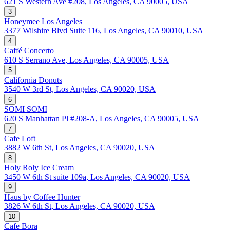
621 S Western Ave #208, Los Angeles, CA 90005, USA
3
Honeymee Los Angeles
3377 Wilshire Blvd Suite 116, Los Angeles, CA 90010, USA
4
Caffé Concerto
610 S Serrano Ave, Los Angeles, CA 90005, USA
5
California Donuts
3540 W 3rd St, Los Angeles, CA 90020, USA
6
SOMI SOMI
620 S Manhattan Pl #208-A, Los Angeles, CA 90005, USA
7
Cafe Loft
3882 W 6th St, Los Angeles, CA 90020, USA
8
Holy Roly Ice Cream
3450 W 6th St suite 109a, Los Angeles, CA 90020, USA
9
Haus by Coffee Hunter
3826 W 6th St, Los Angeles, CA 90020, USA
10
Cafe Bora