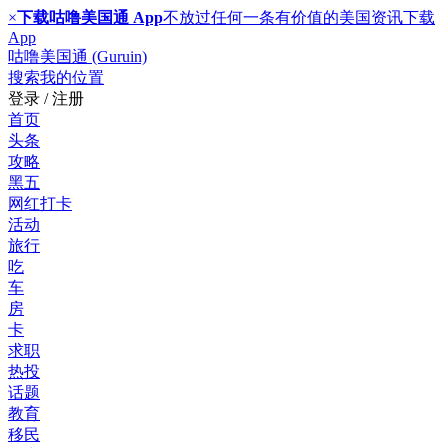
×
下载咕噜美国通 App
不放过任何一条有价值的美国资讯
下载
App
咕噜美国通 (Guruin)
搜索
我的位置
登录 / 注册
首页
头条
攻略
黑五
网红打卡
活动
旅行
吃
车
房
卡
求职
热投
话题
教育
移民