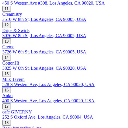
450 S Western Ave #308, Los Angeles, CA 90020, USA
11
Creamistry
3510 W 8th St, Los Angeles, CA 90005, USA
12
Drips & Swirls
3076 W 8th St, Los Angeles, CA 90005, USA
13
Creme
3726 W 6th St, Los Angeles, CA 90005, USA
14
CottonHi
3825 W 6th St, Los Angeles, CA 90020, USA
15
Milk Tavern
528 S Western Ave, Los Angeles, CA 90020, USA
16
Anko
400 S Western Ave, Los Angeles, CA 90020, USA
17
cafe GIVERNY
252 S Oxford Ave, Los Angeles, CA 90004, USA
18