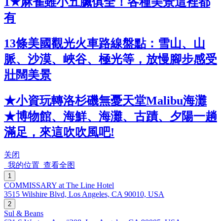
1★麻雀雖小五臟俱全！各種美景這裡都
有
13條美國觀光火車路線盤點：雪山、山
脈、沙漠、峽谷、極光等，放慢腳步感受
壯闊美景
★小資玩轉洛杉磯無憂天堂Malibu海灘
★博物館、海鮮、海灘、古蹟、夕陽一趟
滿足，來這吹吹風吧!
关闭
我的位置
查看全图
1
COMMISSARY at The Line Hotel
3515 Wilshire Blvd, Los Angeles, CA 90010, USA
2
Sul & Beans