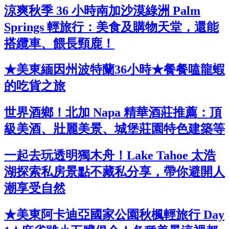
涼爽秋季 36 小時南加沙漠綠洲 Palm
Springs 輕旅行：美食及購物天堂，還能
搭纜車、餵長頸鹿！
★美東緬因州波特蘭36小時★餐餐嗑龍蝦
的吃貨之旅
世界酒鄉！北加 Napa 精華酒莊推薦：頂
級美酒、壯麗美景、城堡莊園特色建築等
一起去玩透明獨木舟！Lake Tahoe 太浩
湖探索私房景點不藏私分享，帶你避開人
潮享受自然
★美東阿卡迪亞國家公園秋楓輕旅行 Day