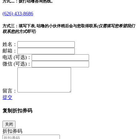
方式二：
拨打咕噜咨询热线。
(626) 433-8686
方式三：
填写下表, 咕噜的小伙伴稍后会与您取得联系
(仅需填写您希望我们
联系您的方式即可)
姓名：
邮箱：
电话 (可选)：
微信 (可选)：
留言：
提交
复制折扣券码
关闭
折扣券码